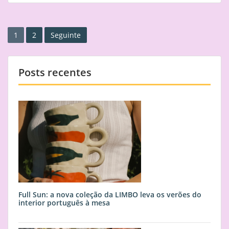
Paginação
1
2
Seguinte
dos
conteúdos
Posts recentes
Full Sun: a nova coleção da LIMBO leva os verões do
interior português à mesa