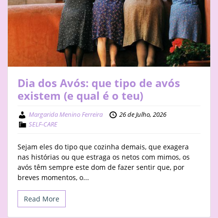
STAY
BUSINESS
ABOUT
Dia dos Avós: que tipo de avós
existem (e qual é o teu)
Margarida Menino Ferreira
26 de Julho, 2026
SELF-CARE
Sejam eles do tipo que cozinha demais, que exagera
nas histórias ou que estraga os netos com mimos, os
avós têm sempre este dom de fazer sentir que, por
breves momentos, o...
Read More