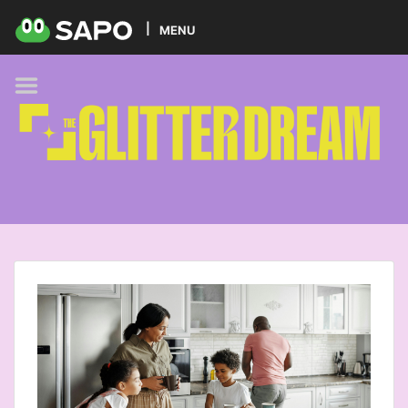
HOME
MENU
PODCAST
GLITTER BRANDS
KIDS
SELF-CARE
FOODIE
HOBBIES
TREND
BEAUTY
PETS
MUSIC