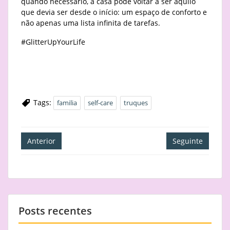
quando necessário, a casa pode voltar a ser aquilo
que devia ser desde o início: um espaço de conforto e
não apenas uma lista infinita de tarefas.
#GlitterUpYourLife
Tags:
familia
self-care
truques
Navegação
Anterior
Seguinte
de
artigos
Posts recentes