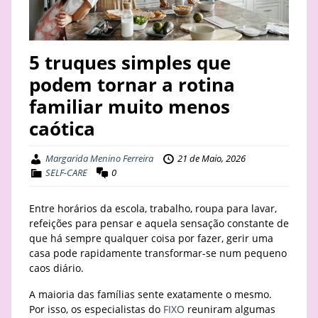
STAY
BUSINESS
5 truques simples que
podem tornar a rotina
ABOUT
familiar muito menos
caótica
Margarida Menino Ferreira
21 de Maio, 2026
SELF-CARE
0
Entre horários da escola, trabalho, roupa para lavar,
refeições para pensar e aquela sensação constante de
que há sempre qualquer coisa por fazer, gerir uma
casa pode rapidamente transformar-se num pequeno
caos diário.
A maioria das famílias sente exatamente o mesmo.
Por isso, os especialistas do
FIXO
reuniram algumas