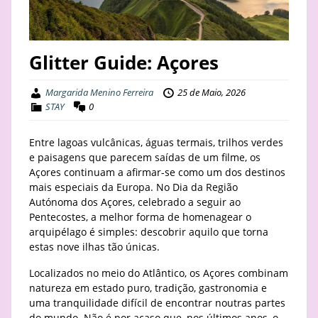
STAY
BUSINESS
Glitter Guide: Açores
ABOUT
Margarida Menino Ferreira
25 de Maio, 2026
STAY
0
Entre lagoas vulcânicas, águas termais, trilhos verdes
e paisagens que parecem saídas de um filme, os
Açores continuam a afirmar-se como um dos destinos
mais especiais da Europa. No Dia da Região
Autónoma dos Açores, celebrado a seguir ao
Pentecostes, a melhor forma de homenagear o
arquipélago é simples: descobrir aquilo que torna
estas nove ilhas tão únicas.
Localizados no meio do Atlântico, os Açores combinam
natureza em estado puro, tradição, gastronomia e
uma tranquilidade difícil de encontrar noutras partes
do mundo. Não é por acaso que, nos últimos anos, o