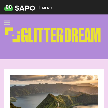
HOME
MENU
PODCAST
GLITTER BRANDS
KIDS
SELF-CARE
FOODIE
HOBBIES
TREND
BEAUTY
PETS
MUSIC