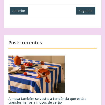
Navegação
Anterior
Seguinte
de
artigos
Posts recentes
A mesa também se veste: a tendência que está a
transformar os almoços de verão