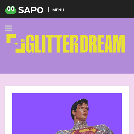
HOME
MENU
PODCAST
GLITTER BRANDS
KIDS
SELF-CARE
FOODIE
HOBBIES
TREND
BEAUTY
PETS
MUSIC