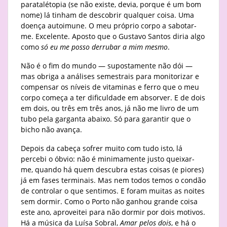
paratalétopia (se não existe, devia, porque é um bom
nome) lá tinham de descobrir qualquer coisa. Uma
doença autoimune. O meu próprio corpo a sabotar-
me. Excelente. Aposto que o Gustavo Santos diria algo
como
só eu me posso derrubar a mim mesmo
.
Não é o fim do mundo — supostamente não dói —
mas obriga a análises semestrais para monitorizar e
compensar os níveis de vitaminas e ferro que o meu
corpo começa a ter dificuldade em absorver. E de dois
em dois, ou três em três anos, já não me livro de um
tubo pela garganta abaixo. Só para garantir que o
bicho não avança.
Depois da cabeça sofrer muito com tudo isto, lá
percebi o óbvio: não é minimamente justo queixar-
me, quando há quem descubra estas coisas (e piores)
já em fases terminais. Mas nem todos temos o condão
de controlar o que sentimos. E foram muitas as noites
sem dormir. Como o Porto não ganhou grande coisa
este ano, aproveitei para não dormir por dois motivos.
Há a música da Luísa Sobral,
Amar pelos dois
, e há o