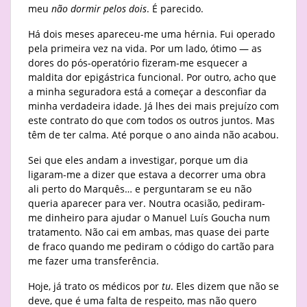
meu
não dormir pelos dois
. É parecido.
Há dois meses apareceu-me uma hérnia. Fui operado
pela primeira vez na vida. Por um lado, ótimo — as
dores do pós-operatório fizeram-me esquecer a
maldita dor epigástrica funcional. Por outro, acho que
a minha seguradora está a começar a desconfiar da
minha verdadeira idade. Já lhes dei mais prejuízo com
este contrato do que com todos os outros juntos. Mas
têm de ter calma. Até porque o ano ainda não acabou.
Sei que eles andam a investigar, porque um dia
ligaram-me a dizer que estava a decorrer uma obra
ali perto do Marquês… e perguntaram se eu não
queria aparecer para ver. Noutra ocasião, pediram-
me dinheiro para ajudar o Manuel Luís Goucha num
tratamento. Não cai em ambas, mas quase dei parte
de fraco quando me pediram o código do cartão para
me fazer uma transferência.
Hoje, já trato os médicos por
tu
. Eles dizem que não se
deve, que é uma falta de respeito, mas não quero