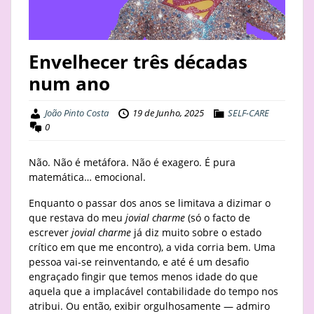
STAY
BUSINESS
Envelhecer três décadas
num ano
ABOUT
João Pinto Costa
19 de Junho, 2025
SELF-CARE
0
Não. Não é metáfora. Não é exagero. É pura
matemática… emocional.
Enquanto o passar dos anos se limitava a dizimar o
que restava do meu
jovial charme
(só o facto de
escrever
jovial charme
já diz muito sobre o estado
crítico em que me encontro), a vida corria bem. Uma
pessoa vai-se reinventando, e até é um desafio
engraçado fingir que temos menos idade do que
aquela que a implacável contabilidade do tempo nos
atribui. Ou então, exibir orgulhosamente — admiro