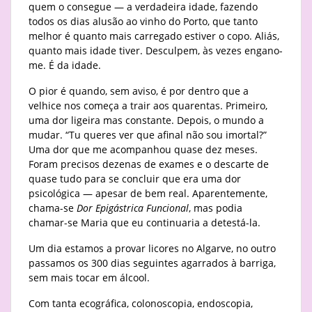
quem o consegue — a verdadeira idade, fazendo
todos os dias alusão ao vinho do Porto, que tanto
melhor é quanto mais carregado estiver o copo. Aliás,
quanto mais idade tiver. Desculpem, às vezes engano-
me. É da idade.
O pior é quando, sem aviso, é por dentro que a
velhice nos começa a trair aos quarentas. Primeiro,
uma dor ligeira mas constante. Depois, o mundo a
mudar. “Tu queres ver que afinal não sou imortal?”
Uma dor que me acompanhou quase dez meses.
Foram precisos dezenas de exames e o descarte de
quase tudo para se concluir que era uma dor
psicológica — apesar de bem real. Aparentemente,
chama-se
Dor Epigástrica Funcional
, mas podia
chamar-se Maria que eu continuaria a detestá-la.
Um dia estamos a provar licores no Algarve, no outro
passamos os 300 dias seguintes agarrados à barriga,
sem mais tocar em álcool.
Com tanta ecográfica, colonoscopia, endoscopia,