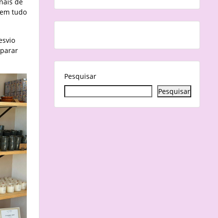
nais de
tem tudo
esvio
 parar
Pesquisar
Pesquisar