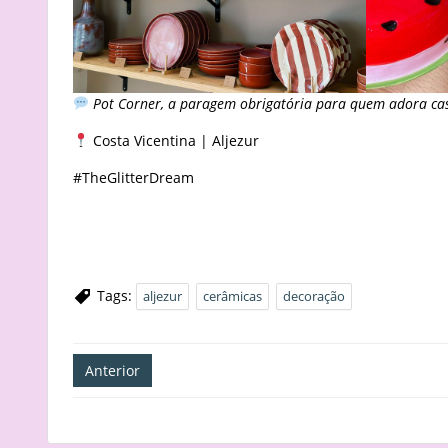
Pot Corner, a paragem obrigatória para quem adora ca
Costa Vicentina | Aljezur
#TheGlitterDream
Tags:
aljezur
cerâmicas
decoração
Navegação
Anterior
de
artigos