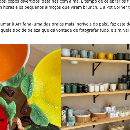
os, copos divertidos, detalhes com alma. É tempo de celebrar os fi
am horas e os pequenos almoços que viram brunch. E a Pot Corner 
umar à Arrifana (uma das praias mais incríveis do país), faz este d
quele tipo de beleza que dá vontade de fotografar tudo, e sim, vai