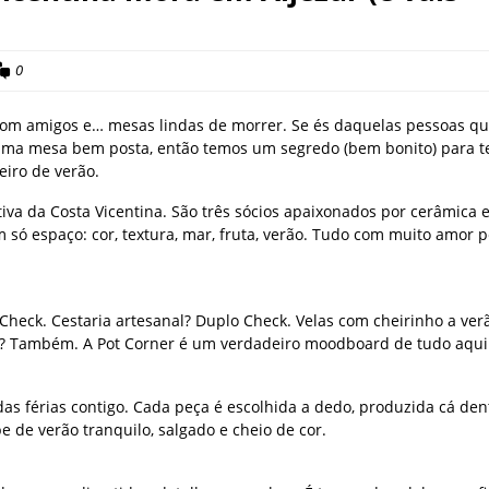
0
 com amigos e… mesas lindas de morrer. Se és daquelas pessoas q
uma mesa bem posta, então temos um segredo (bem bonito) para te
eiro de verão.
ativa da Costa Vicentina. São três sócios apaixonados por cerâmica 
só espaço: cor, textura, mar, fruta, verão. Tudo com muito amor p
heck. Cestaria artesanal? Duplo Check. Velas com cheirinho a ver
na? Também. A Pot Corner é um verdadeiro moodboard de tudo aqui
as férias contigo. Cada peça é escolhida a dedo, produzida cá den
 de verão tranquilo, salgado e cheio de cor.