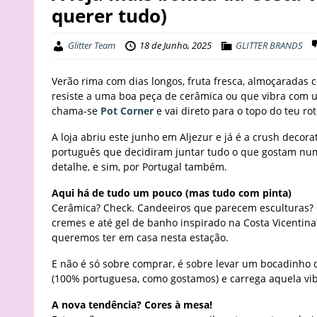
querer tudo)
Glitter Team
18 de Junho, 2025
GLITTER BRANDS
Verão rima com dias longos, fruta fresca, almoçaradas
resiste a uma boa peça de cerâmica ou que vibra com 
chama-se
Pot Corner
e vai direto para o topo do teu rot
A loja abriu este junho em Aljezur e já é a crush decor
português que decidiram juntar tudo o que gostam num 
detalhe, e sim, por Portugal também.
Aqui há de tudo um pouco (mas tudo com pinta)
Cerâmica? Check. Candeeiros que parecem esculturas? C
cremes e até gel de banho inspirado na Costa Vicenti
queremos ter em casa nesta estação.
E não é só sobre comprar, é sobre levar um bocadinho d
(100% portuguesa, como gostamos) e carrega aquela vibe
A nova tendência? Cores à mesa!