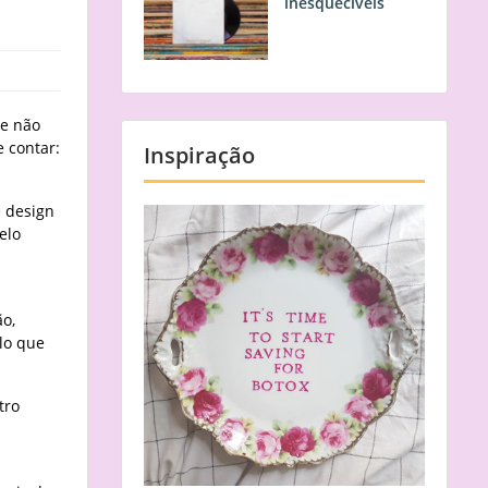
inesquecíveis
ue não
 contar:
Inspiração
e design
elo
ão,
lo que
tro