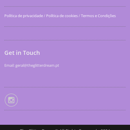
Política de privacidade
/
Política de cookies
/
Termos e Condições
Get in Touch
Email: geral@theglitterdream.pt