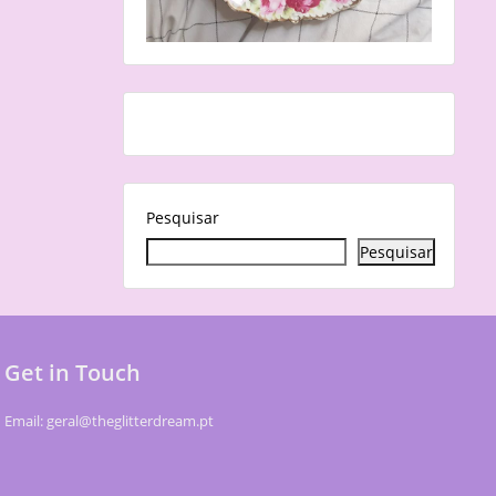
Pesquisar
Pesquisar
Get in Touch
Email: geral@theglitterdream.pt