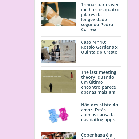
Treinar para viver
melhor: os quatro
pilares da
longevidade
segundo Pedro
Correia
Caso N º 10:
Rossio Gardens x
Quinta do Crasto
The last meeting
theory: quando
um último
encontro parece
apenas mais um
Não desististe do
amor. Estás
apenas cansada
das dating apps.
Copenhaga é a