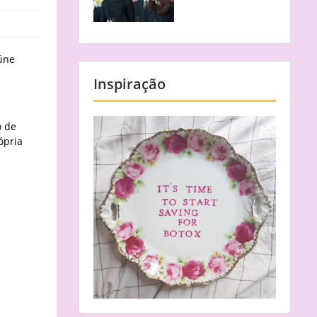
eúne
Inspiração
o de
ópria