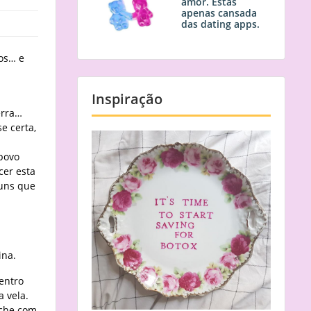
amor. Estás
apenas cansada
das dating apps.
tos… e
Inspiração
erra…
e certa,
 povo
cer esta
guns que
ina.
entro
a vela.
oche com