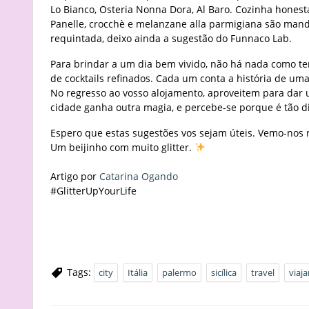
Lo Bianco, Osteria Nonna Dora, Al Baro. Cozinha honesta
Panelle, crocchè e melanzane alla parmigiana são man
requintada, deixo ainda a sugestão do Funnaco Lab.
Para brindar a um dia bem vivido, não há nada como ter
de cocktails refinados. Cada um conta a história de um
No regresso ao vosso alojamento, aproveitem para dar u
cidade ganha outra magia, e percebe-se porque é tão dif
Espero que estas sugestões vos sejam úteis. Vemo-nos
Um beijinho com muito glitter.
Artigo por
Catarina Ogando
#GlitterUpYourLife
Tags:
city
Itália
palermo
sicílica
travel
viaja