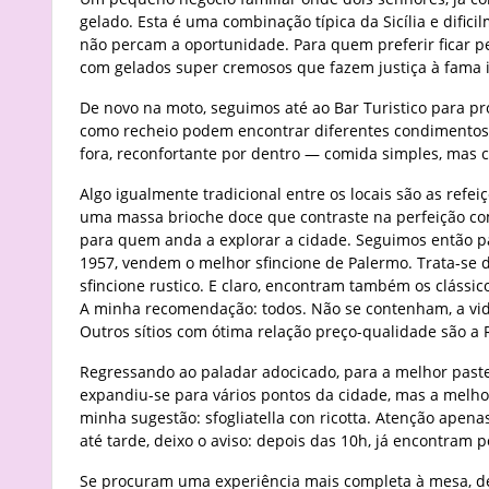
gelado. Esta é uma combinação típica da Sicília e dificil
não percam a oportunidade. Para quem preferir ficar pel
com gelados super cremosos que fazem justiça à fama i
De novo na moto, seguimos até ao Bar Turistico para prov
como recheio podem encontrar diferentes condimentos: a
fora, reconfortante por dentro — comida simples, mas 
Algo igualmente tradicional entre os locais são as refei
uma massa brioche doce que contraste na perfeição com 
para quem anda a explorar a cidade. Seguimos então par
1957, vendem o melhor sfincione de Palermo. Trata-se d
sfincione rustico. E claro, encontram também os clássico
A minha recomendação: todos. Não se contenham, a vid
Outros sítios com ótima relação preço-qualidade são a 
Regressando ao paladar adocicado, para a melhor pastel
expandiu-se para vários pontos da cidade, mas a melhor
minha sugestão: sfogliatella con ricotta. Atenção apen
até tarde, deixo o aviso: depois das 10h, já encontram p
Se procuram uma experiência mais completa à mesa, de