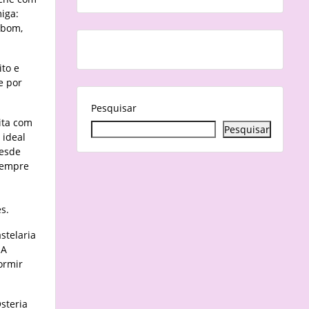
miga:
 bom,
ito e
e por
Pesquisar
eita com
Pesquisar
 ideal
Desde
 sempre
s.
stelaria
 A
ormir
steria