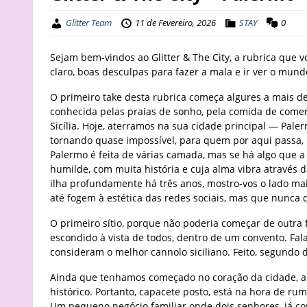
Glitter Team
11 de Fevereiro, 2026
STAY
0
Sejam bem-vindos ao Glitter & The City, a rubrica que v
claro, boas desculpas para fazer a mala e ir ver o mund
O primeiro take desta rubrica começa algures a mais d
conhecida pelas praias de sonho, pela comida de comer
Sicília. Hoje, aterramos na sua cidade principal — Pal
tornando quase impossível, para quem por aqui passa, 
Palermo é feita de várias camada, mas se há algo que a 
humilde, com muita história e cuja alma vibra através 
ilha profundamente há três anos, mostro-vos o lado mai
até fogem à estética das redes sociais, mas que nunca 
O primeiro sítio, porque não poderia começar de outra f
escondido à vista de todos, dentro de um convento. Fal
consideram o melhor cannolo siciliano. Feito, segundo 
Ainda que tenhamos começado no coração da cidade, al
histórico. Portanto, capacete posto, está na hora de ru
Um pequeno negócio familiar onde dois senhores, já co