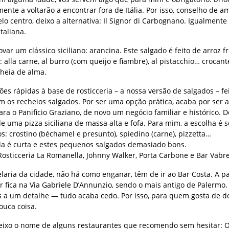
mente a voltarão a encontrar fora de Itália. Por isso, conselho de a
o centro, deixo a alternativa: Il Signor di Carbognano. Igualmente
taliana.
ar um clássico siciliano: arancina. Este salgado é feito de arroz fr
lla carne, al burro (com queijo e fiambre), al pistacchio… crocant
cheia de alma.
ções rápidas à base de rosticceria – a nossa versão de salgados – f
os recheios salgados. Por ser uma opção prática, acaba por ser a
a o Panificio Graziano, de novo um negócio familiar e histórico. 
e uma pizza siciliana de massa alta e fofa. Para mim, a escolha é
s: crostino (béchamel e presunto), spiedino (carne), pizzetta…
a é curta e estes pequenos salgados demasiado bons.
Rosticceria La Romanella, Johnny Walker, Porta Carbone e Bar Vabre
aria da cidade, não há como enganar, têm de ir ao Bar Costa. A pa
 fica na Via Gabriele D’Annunzio, sendo o mais antigo de Palermo.
as a um detalhe — tudo acaba cedo. Por isso, para quem gosta de d
ouca coisa.
ixo o nome de alguns restaurantes que recomendo sem hesitar: O