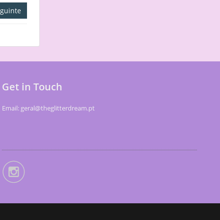
guinte
Get in Touch
Email: geral@theglitterdream.pt