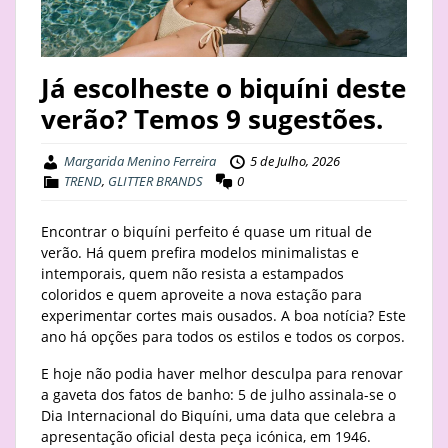
STAY
BUSINESS
Já escolheste o biquíni deste
verão? Temos 9 sugestões.
ABOUT
Margarida Menino Ferreira
5 de Julho, 2026
TREND
,
GLITTER BRANDS
0
Encontrar o biquíni perfeito é quase um ritual de
verão. Há quem prefira modelos minimalistas e
intemporais, quem não resista a estampados
coloridos e quem aproveite a nova estação para
experimentar cortes mais ousados. A boa notícia? Este
ano há opções para todos os estilos e todos os corpos.
E hoje não podia haver melhor desculpa para renovar
a gaveta dos fatos de banho: 5 de julho assinala-se o
Dia Internacional do Biquíni, uma data que celebra a
apresentação oficial desta peça icónica, em 1946.