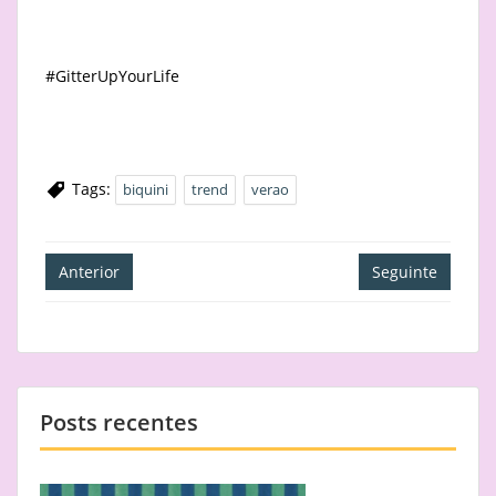
#GitterUpYourLife
Tags:
biquini
trend
verao
Navegação
Anterior
Seguinte
de
artigos
Posts recentes