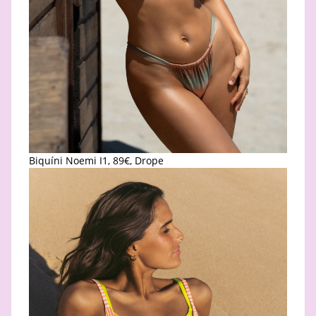
Biquíni Noemi I1, 89€, Drope