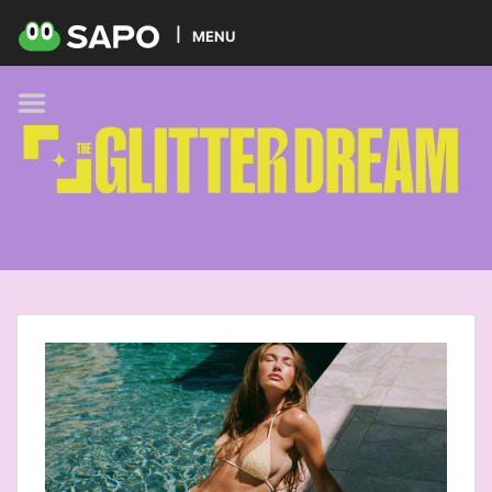
HOME
MENU
PODCAST
GLITTER BRANDS
KIDS
SELF-CARE
FOODIE
HOBBIES
TREND
BEAUTY
PETS
MUSIC