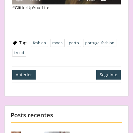
#GlitterUpYourLife
Tags:
fashion
moda
porto
portugal fashion
trend
Navegação
Anterior
Seguinte
de
artigos
Posts recentes