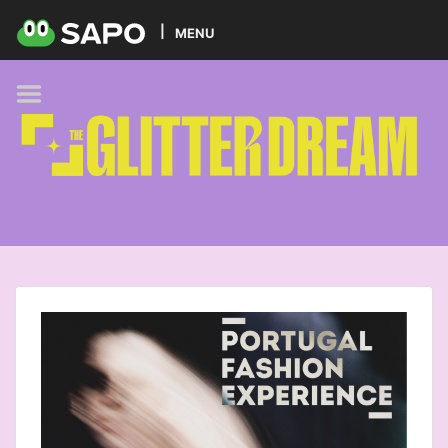
HOME
MENU
PODCAST
GLITTER BRANDS
KIDS
SELF-CARE
FOODIE
HOBBIES
TREND
BEAUTY
PETS
MUSIC