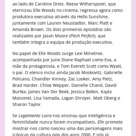
ao lado de Caroline Dries. Reese Witherspoon, que
eternizou Elle Woods no cinema, regressa agora como
produtora executiva através da Hello Sunshine,
juntamente com Lauren Neustadter, Marc Platt e
Amanda Brown. Os dois primeiros episódios são
realizados por Jason Moore (
Pitch Perfect
), que
também integra a equipa de produção executiva.
No papel de Elle Woods surge Lexi Minetree,
acompanhada por June Diane Raphael como Eva, a
mãe da protagonista, e Tom Everett Scott como Wyatt,
o pai. O elenco inclui ainda Jacob Moskovitz, Gabrielle
Policano, Chandler Kinney, Zac Looker, Amy Pietz,
Brad Harder, Chloe Wepper, Danielle Chand, David
Burtka, James Van Der Beek, Jessica Belkin, Kayla
Maisonet, Lisa Yamada, Logan Shroyer, Matt Oberg e
Sharon Taylor.
Se
Legalmente Loira
nos ensinou que inteligência e
feminilidade nunca foram incompatíveis,
Elle
promete
mostrar-nos como nasceu uma das personagens mais
icónicas da cultura pop dos anos 2000. E nós já