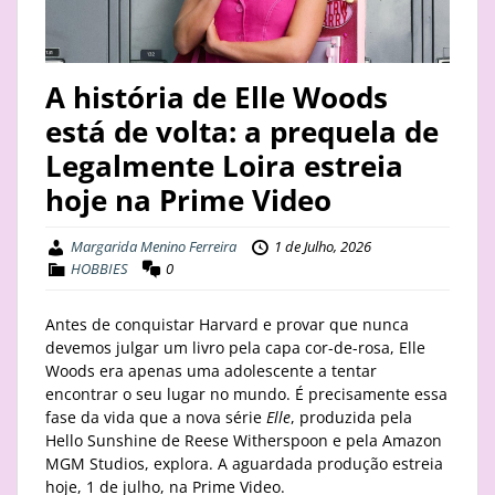
STAY
BUSINESS
A história de Elle Woods
está de volta: a prequela de
ABOUT
Legalmente Loira estreia
hoje na Prime Video
Margarida Menino Ferreira
1 de Julho, 2026
HOBBIES
0
Antes de conquistar Harvard e provar que nunca
devemos julgar um livro pela capa cor-de-rosa, Elle
Woods era apenas uma adolescente a tentar
encontrar o seu lugar no mundo. É precisamente essa
fase da vida que a nova série
Elle
, produzida pela
Hello Sunshine de Reese Witherspoon e pela Amazon
MGM Studios, explora. A aguardada produção estreia
hoje, 1 de julho, na Prime Video.