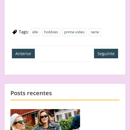
Tags:
elle
hobbies
prime video
serie
Navegação
Anterior
Seguinte
de
artigos
Posts recentes