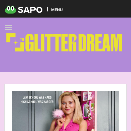
HOME
MENU
PODCAST
GLITTER BRANDS
KIDS
SELF-CARE
FOODIE
HOBBIES
TREND
BEAUTY
PETS
MUSIC