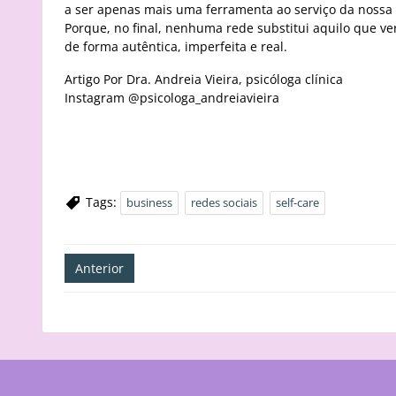
a ser apenas mais uma ferramenta ao serviço da noss
Porque, no final, nenhuma rede substitui aquilo que ve
de forma autêntica, imperfeita e real.
Artigo Por Dra. Andreia Vieira, psicóloga clínica
Instagram @psicologa_andreiavieira
Tags:
business
redes sociais
self-care
Navegação
Anterior
de
artigos