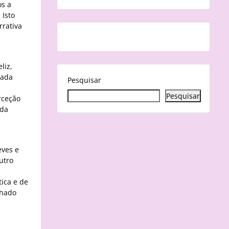
os a
 Isto
rrativa
liz,
tada
Pesquisar
Pesquisar
rceção
 da
eves e
utro
ica e de
nhado