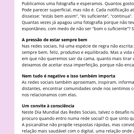
Publicamos uma fotografia e esperamos. Quantos gos
Pode parecer superficial, mas não é. Cada notificaçã
dissesse: “estás bem assim”, “és suficiente”, “contin
Quantas vezes já apagou uma fotografia porque não te
espontâneo, com medo de não ser “bom o suficiente”? 
A pressão de estar sempre bem
Nas redes sociais, há uma espécie de regra não escrita
sempre bem, feliz, produtivo e equilibrado. Mas a vida
em que não queremos sair da cama, quanto mais tirar u
deixamos de aceitar essa imperfeição, porque não enca
Nem tudo é negativo e isso também importa
As redes sociais também aproximam, inspiram, informa
distantes, encontrar comunidades onde nos sentimos 
nos relacionamos com elas.
Um convite à consciência
Neste Dia Mundial das Redes Sociais, talvez o desafio n
procuro quando entro numa rede social? O que sinto q
A psicanálise não propõe respostas rápidas, mas conv
relação mais saudável com o digital, uma relação onde