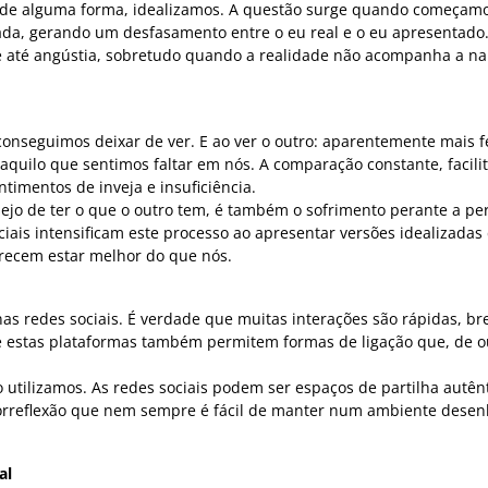
, de alguma forma, idealizamos. A questão surge quando começam
ada, gerando um desfasamento entre o eu real e o eu apresentado.
e até angústia, sobretudo quando a realidade não acompanha a na
conseguimos deixar de ver. E ao ver o outro: aparentemente mais fe
aquilo que sentimos faltar em nós. A comparação constante, facili
ntimentos de inveja e insuficiência.
esejo de ter o que o outro tem, é também o sofrimento perante a pe
ciais intensificam este processo ao apresentar versões idealizadas
arecem estar melhor do que nós.
nas redes sociais. É verdade que muitas interações são rápidas, br
e estas plataformas também permitem formas de ligação que, de o
utilizamos. As redes sociais podem ser espaços de partilha autênt
orreflexão que nem sempre é fácil de manter num ambiente dese
al