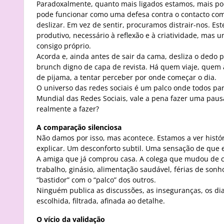
Paradoxalmente, quanto mais ligados estamos, mais pod
pode funcionar como uma defesa contra o contacto com
deslizar. Em vez de sentir, procuramos distrair-nos. E
produtivo, necessário à reflexão e à criatividade, mas 
consigo próprio.
Acorda e, ainda antes de sair da cama, desliza o dedo p
brunch digno de capa de revista. Há quem viaje, quem 
de pijama, a tentar perceber por onde começar o dia.
O universo das redes sociais é um palco onde todos par
Mundial das Redes Sociais, vale a pena fazer uma pausa
realmente a fazer?
A comparação silenciosa
Não damos por isso, mas acontece. Estamos a ver história
explicar. Um desconforto subtil. Uma sensação de que 
A amiga que já comprou casa. A colega que mudou de ca
trabalho, ginásio, alimentação saudável, férias de so
“bastidor” com o “palco” dos outros.
Ninguém publica as discussões, as inseguranças, os d
escolhida, filtrada, afinada ao detalhe.
O vício da validação