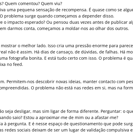
tos? Quem comentou? Quem viu?
o ativa uma pequena sensação de recompensa. É quase como se alg
ua”. O problema surge quando começamos a depender disso.
ve o impacto esperado? Ou pensou duas vezes antes de publicar a
Sem darmos conta, começamos a moldar-nos ao olhar dos outros.
: mostrar o melhor lado. Isso cria uma pressão enorme para parece
 real não é assim. Há dias de cansaço, de dúvidas, de falhas. Há 
ma fotografia bonita. E está tudo certo com isso. O problema é q
ixa no feed.
m. Permitem-nos descobrir novas ideias, manter contacto com pe
compreendidas. O problema não está nas redes em si, mas na for
ão seja desligar, mas sim ligar de forma diferente. Perguntar: o qu
uando saio? Estou a aproximar-me de mim ou a afastar-me?
ida à pergunta. E é nesse espaço de questionamento que pode sur
 as redes sociais deixam de ser um lugar de validação compulsiva 