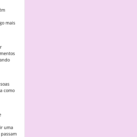
uém
lgo mais
r
momentos
uando
ssoas
ma como
e
gir uma
e passam