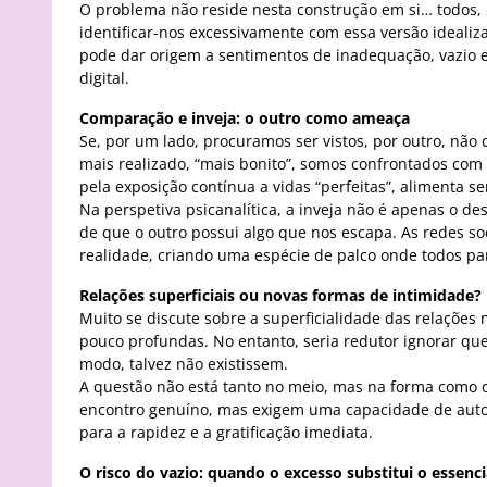
O problema não reside nesta construção em si… todos
identificar-nos excessivamente com essa versão idealiz
pode dar origem a sentimentos de inadequação, vazio 
digital.
Comparação e inveja: o outro como ameaça
Se, por um lado, procuramos ser vistos, por outro, não 
mais realizado, “mais bonito”, somos confrontados com 
pela exposição contínua a vidas “perfeitas”, alimenta se
Na perspetiva psicanalítica, a inveja não é apenas o d
de que o outro possui algo que nos escapa. As redes so
realidade, criando uma espécie de palco onde todos p
Relações superficiais ou novas formas de intimidade?
Muito se discute sobre a superficialidade das relações 
pouco profundas. No entanto, seria redutor ignorar qu
modo, talvez não existissem.
A questão não está tanto no meio, mas na forma como o 
encontro genuíno, mas exigem uma capacidade de aut
para a rapidez e a gratificação imediata.
O risco do vazio: quando o excesso substitui o essenci