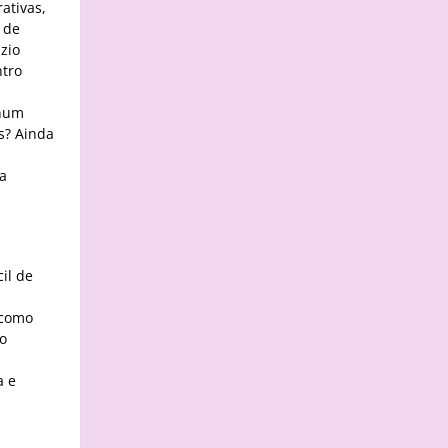
ativas,
 de
zio
ntro
 num
s? Ainda
ia
il de
 como
so
a e