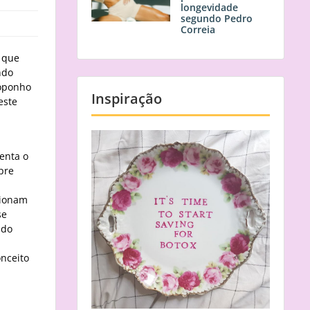
longevidade
segundo Pedro
Correia
 que
ndo
roponho
Inspiração
este
menta o
pre
cionam
se
 do
nceito