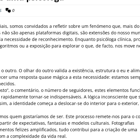
S
0
iais, somos convidados a refletir sobre um fenómeno que, mais do
s não são apenas plataformas digitais, são extensões do nosso mu
 da necessidade de reconhecimento. Enquanto psicóloga clínica, p
lgoritmos ou a exposição para explorar o que, de facto, nos move n
outro. O olhar do outro valida a existência, estrutura o eu e ali
recer uma resposta quase mágica a esta necessidade: estamos sem
hecidos.
sto”, o comentário, o número de seguidores, estes elementos fun
apidamente tornar-se indispensáveis. A lógica inconsciente que 
sim, a identidade começa a deslocar-se do interior para o exterior,
os quem gostaríamos de ser. Este processo remete-nos para o co
artir de expectativas, fantasias e modelos culturais. Fotografias
entos felizes amplificados, tudo contribui para a criação de uma
com a complexidade da vida real.