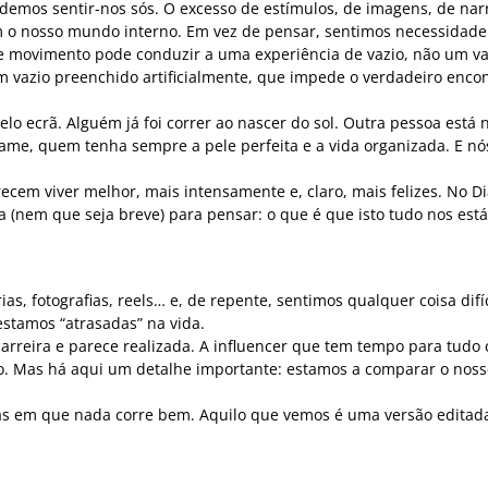
emos sentir-nos sós. O excesso de estímulos, de imagens, de narr
 o nosso mundo interno. Em vez de pensar, sentimos necessidade
ste movimento pode conduzir a uma experiência de vazio, não um va
um vazio preenchido artificialmente, que impede o verdadeiro enco
elo ecrã. Alguém já foi correr ao nascer do sol. Outra pessoa está
ame, quem tenha sempre a pele perfeita e a vida organizada. E nó
ecem viver melhor, mais intensamente e, claro, mais felizes. No D
 (nem que seja breve) para pensar: o que é que isto tudo nos está
s, fotografias, reels… e, de repente, sentimos qualquer coisa difíc
estamos “atrasadas” na vida.
rreira e parece realizada. A influencer que tem tempo para tudo
nho. Mas há aqui um detalhe importante: estamos a comparar o nos
ias em que nada corre bem. Aquilo que vemos é uma versão editad