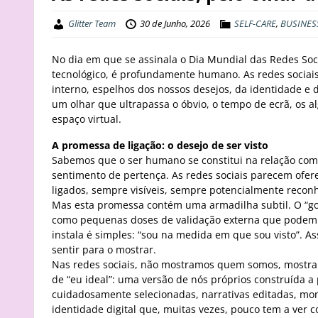
Glitter Team
30 de Junho, 2026
SELF-CARE
,
BUSINES
No dia em que se assinala o Dia Mundial das Redes Soc
tecnológico, é profundamente humano. As redes sociai
interno, espelhos dos nossos desejos, da identidade e
um olhar que ultrapassa o óbvio, o tempo de ecrã, os a
espaço virtual.
A promessa de ligação: o desejo de ser visto
Sabemos que o ser humano se constitui na relação com o 
sentimento de pertença. As redes sociais parecem ofe
ligados, sempre visíveis, sempre potencialmente recon
Mas esta promessa contém uma armadilha subtil. O “go
como pequenas doses de validação externa que podem r
instala é simples: “sou na medida em que sou visto”. As
sentir para o mostrar.
Nas redes sociais, não mostramos quem somos, mostram
de “eu ideal”: uma versão de nós próprios construída a p
cuidadosamente selecionadas, narrativas editadas, mom
identidade digital que, muitas vezes, pouco tem a ver 