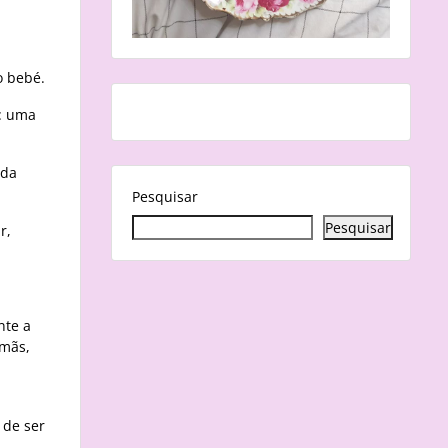
o bebé.
u: uma
 da
Pesquisar
Pesquisar
r,
nte a
amãs,
 de ser