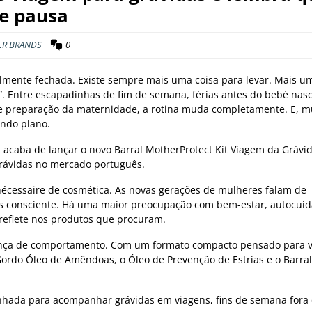
e pausa
ER BRANDS
0
lmente fechada. Existe sempre mais uma coisa para levar. Mais u
”. Entre escapadinhas de fim de semana, férias antes do bebé nas
 e preparação da maternidade, a rotina muda completamente. E, m
undo plano.
 acaba de lançar o novo Barral MotherProtect Kit Viagem da Grávid
grávidas no mercado português.
nécessaire de cosmética. As novas gerações de mulheres falam de
is consciente. Há uma maior preocupação com bem-estar, autocui
reflete nos produtos que procuram.
dança de comportamento. Com um formato compacto pensado para 
 Gordo Óleo de Amêndoas, o Óleo de Prevenção de Estrias e o Barral
nhada para acompanhar grávidas em viagens, fins de semana fora 