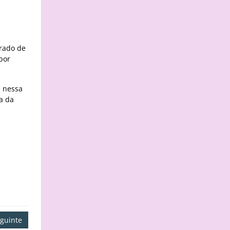
rado de
por
e nessa
a da
guinte