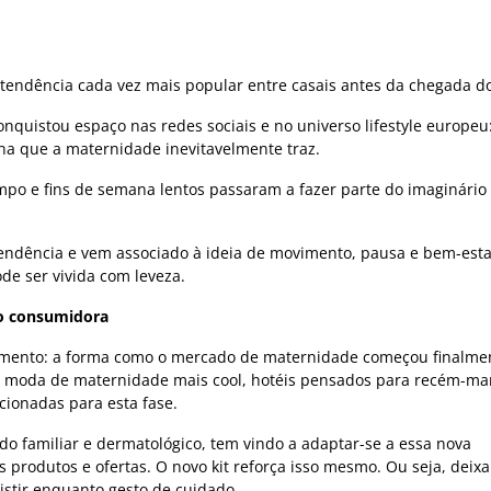
tendência cada vez mais popular entre casais antes da chegada d
nquistou espaço nas redes sociais e no universo lifestyle europe
ina que a maternidade inevitavelmente traz.
mpo e fins de semana lentos passaram a fazer parte do imaginário
tendência e vem associado à ideia de movimento, pausa e bem-esta
e ser vivida com leveza.
mo consumidora
çamento: a forma como o mercado de maternidade começou finalme
 há moda de maternidade mais cool, hotéis pensados para recém-m
cionadas para esta fase.
o familiar e dermatológico, tem vindo a adaptar-se a essa nova
rodutos e ofertas. O novo kit reforça isso mesmo. Ou seja, deixa
stir enquanto gesto de cuidado.