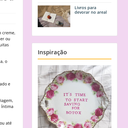
Livros para
devorar no areal
m creme,
cer ou
uitas
Inspiração
a, o
dado e
viagem,
 Íntima
ou até