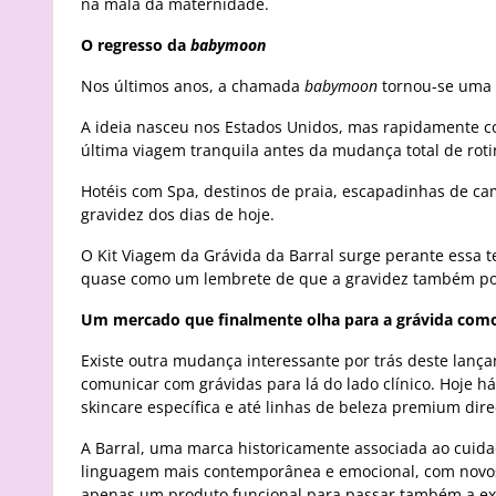
na mala da maternidade.
O regresso da
babymoon
Nos últimos anos, a chamada
babymoon
tornou-se uma 
A ideia nasceu nos Estados Unidos, mas rapidamente co
última viagem tranquila antes da mudança total de rot
Hotéis com Spa, destinos de praia, escapadinhas de ca
gravidez dos dias de hoje.
O Kit Viagem da Grávida da Barral surge perante essa 
quase como um lembrete de que a gravidez também pod
Um mercado que finalmente olha para a grávida co
Existe outra mudança interessante por trás deste lan
comunicar com grávidas para lá do lado clínico. Hoje
skincare específica e até linhas de beleza premium dire
A Barral, uma marca historicamente associada ao cuidad
linguagem mais contemporânea e emocional, com novos p
apenas um produto funcional para passar também a exi