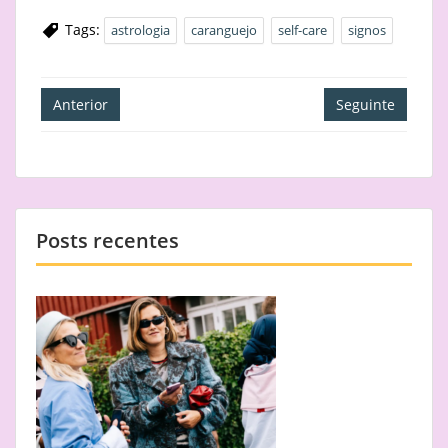
Tags:
astrologia
caranguejo
self-care
signos
Navegação
Anterior
Seguinte
de
artigos
Posts recentes