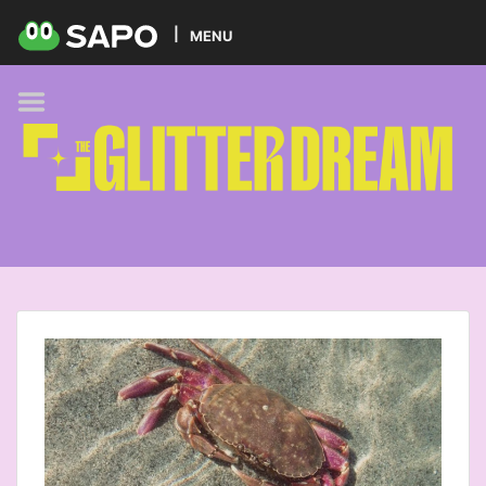
HOME
MENU
PODCAST
GLITTER BRANDS
KIDS
SELF-CARE
FOODIE
HOBBIES
TREND
BEAUTY
PETS
MUSIC