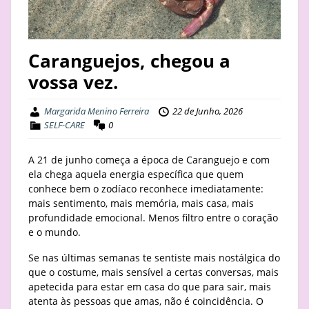
STAY
BUSINESS
Caranguejos, chegou a
vossa vez.
ABOUT
Margarida Menino Ferreira
22 de Junho, 2026
SELF-CARE
0
A 21 de junho começa a época de Caranguejo e com
ela chega aquela energia específica que quem
conhece bem o zodíaco reconhece imediatamente:
mais sentimento, mais memória, mais casa, mais
profundidade emocional. Menos filtro entre o coração
e o mundo.
Se nas últimas semanas te sentiste mais nostálgica do
que o costume, mais sensível a certas conversas, mais
apetecida para estar em casa do que para sair, mais
atenta às pessoas que amas, não é coincidência. O