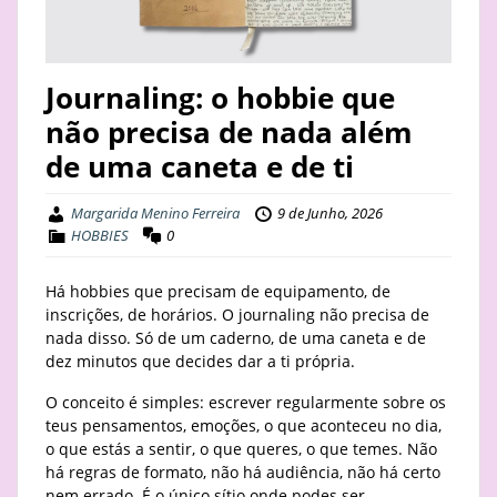
STAY
BUSINESS
Journaling: o hobbie que
não precisa de nada além
ABOUT
de uma caneta e de ti
Margarida Menino Ferreira
9 de Junho, 2026
HOBBIES
0
Há hobbies que precisam de equipamento, de
inscrições, de horários. O journaling não precisa de
nada disso. Só de um caderno, de uma caneta e de
dez minutos que decides dar a ti própria.
O conceito é simples: escrever regularmente sobre os
teus pensamentos, emoções, o que aconteceu no dia,
o que estás a sentir, o que queres, o que temes. Não
há regras de formato, não há audiência, não há certo
nem errado. É o único sítio onde podes ser