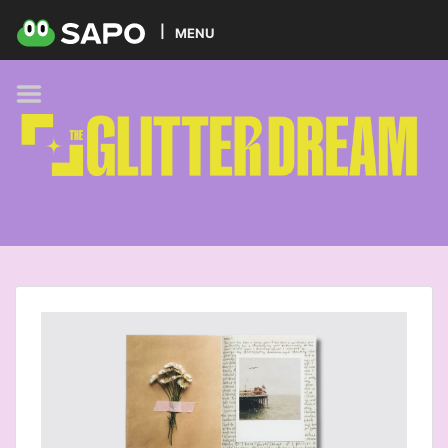
HOME
MENU
PODCAST
GLITTER BRANDS
KIDS
SELF-CARE
FOODIE
HOBBIES
TREND
BEAUTY
PETS
MUSIC