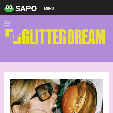
HOME
MENU
PODCAST
GLITTER BRANDS
KIDS
SELF-CARE
FOODIE
HOBBIES
TREND
BEAUTY
PETS
MUSIC