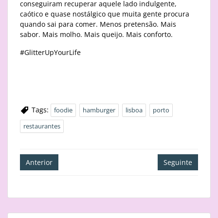
conseguiram recuperar aquele lado indulgente,
caótico e quase nostálgico que muita gente procura
quando sai para comer. Menos pretensão. Mais
sabor. Mais molho. Mais queijo. Mais conforto.
#GlitterUpYourLife
Tags:
foodie
hamburger
lisboa
porto
restaurantes
Navegação
Anterior
Seguinte
de
artigos