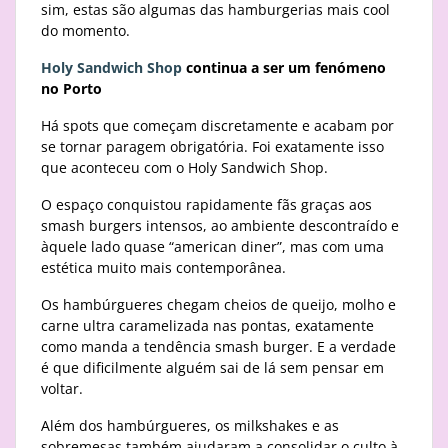
sim, estas são algumas das hamburgerias mais cool
do momento.
Holy Sandwich Shop
continua a ser um fenómeno
no Porto
Há spots que começam discretamente e acabam por
se tornar paragem obrigatória. Foi exatamente isso
que aconteceu com o Holy Sandwich Shop.
O espaço conquistou rapidamente fãs graças aos
smash burgers intensos, ao ambiente descontraído e
àquele lado quase “american diner”, mas com uma
estética muito mais contemporânea.
Os hambúrgueres chegam cheios de queijo, molho e
carne ultra caramelizada nas pontas, exatamente
como manda a tendência smash burger. E a verdade
é que dificilmente alguém sai de lá sem pensar em
voltar.
Além dos hambúrgueres, os milkshakes e as
sobremesas também ajudaram a consolidar o culto à