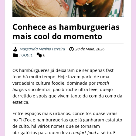
STAY
BUSINESS
Conhece as hamburguerias
mais cool do momento
ABOUT
Margarida Menino Ferreira
28 de Maio, 2026
FOODIE
0
Os hambúrgueres já deixaram de ser apenas fast
food há muito tempo. Hoje fazem parte de uma
verdadeira cultura foodie, dominada por
smash
burgers
suculentos, pão brioche ultra leve, queijo
derretido e spots que vivem tanto da comida como da
estética.
Entre espaços mais urbanos, conceitos quase virais
no TikTok e hamburguerias que já ganharam estatuto
de culto, há vários nomes que se tornaram
obrigatórios para quem leva
comfort food
a sério. E