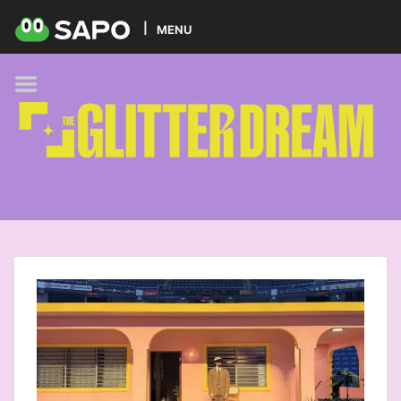
HOME
MENU
PODCAST
GLITTER BRANDS
KIDS
SELF-CARE
FOODIE
HOBBIES
TREND
BEAUTY
PETS
MUSIC