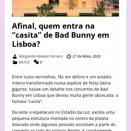
STAY
BUSINESS
Afinal, quem entra na
“casita” de Bad Bunny em
ABOUT
Lisboa?
Margarida Menino Ferreira
27 de Maio, 2026
MUSIC
0
Entre luzes vermelhas, fãs em delírio e um estádio
inteiro transformado numa espécie de festa latina
gigante, houve um detalhe nos concertos de Bad
Bunny em Lisboa que deixou muita gente obcecada: a
famosa “casita”.
Durante o espetáculo no Estádio da Luz, existia uma
pequena estrutura montada no centro da plateia
dourada onde algumas pessoas assistiam a parte do
concerto ao lado do próprio Benito. E rapidamente