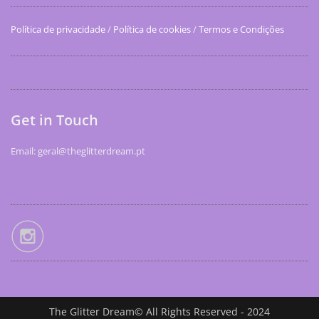
Política de privacidade
/
Política de cookies
/
Termos e Condições
Get in Touch
Email: geral@theglitterdream.pt
The Glitter Dream© All Rights Reserved - 2024