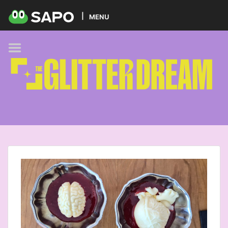
HOME
MENU
PODCAST
GLITTER BRANDS
KIDS
SELF-CARE
FOODIE
HOBBIES
TREND
BEAUTY
PETS
MUSIC