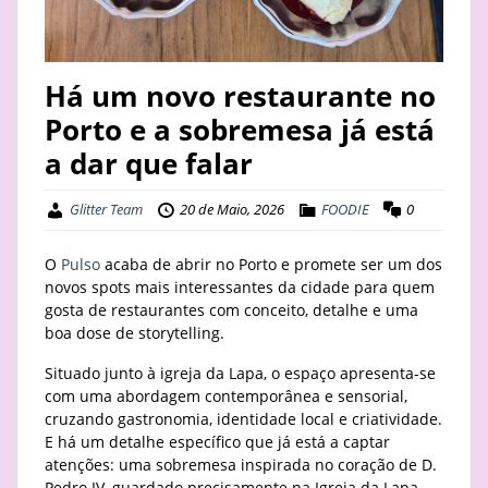
STAY
BUSINESS
Há um novo restaurante no
Porto e a sobremesa já está
ABOUT
a dar que falar
Glitter Team
20 de Maio, 2026
FOODIE
0
O
Pulso
acaba de abrir no Porto e promete ser um dos
novos spots mais interessantes da cidade para quem
gosta de restaurantes com conceito, detalhe e uma
boa dose de storytelling.
Situado junto à igreja da Lapa, o espaço apresenta-se
com uma abordagem contemporânea e sensorial,
cruzando gastronomia, identidade local e criatividade.
E há um detalhe específico que já está a captar
atenções: uma sobremesa inspirada no coração de D.
Pedro IV, guardado precisamente na Igreja da Lapa.