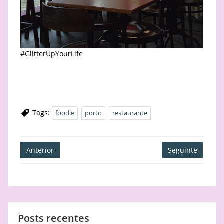
#GlitterUpYourLife
Tags:
foodie
porto
restaurante
Navegação
Anterior
Seguinte
de
artigos
Posts recentes