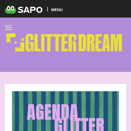
HOME
MENU
PODCAST
GLITTER BRANDS
KIDS
SELF-CARE
FOODIE
HOBBIES
TREND
BEAUTY
PETS
MUSIC