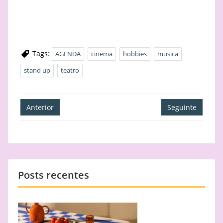
Tags:
AGENDA
cinema
hobbies
musica
stand up
teatro
Navegação
Anterior
Seguinte
de
artigos
Posts recentes