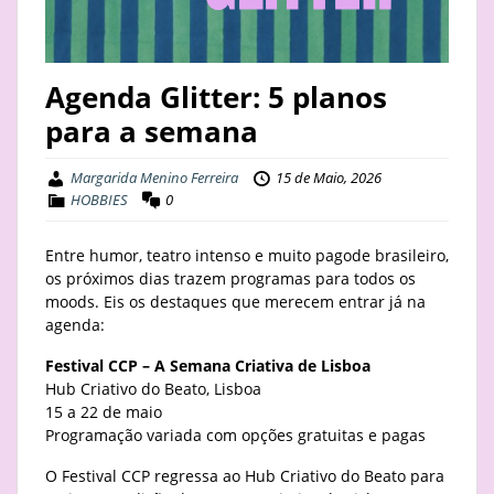
STAY
BUSINESS
Agenda Glitter: 5 planos
para a semana
ABOUT
Margarida Menino Ferreira
15 de Maio, 2026
HOBBIES
0
Entre humor, teatro intenso e muito pagode brasileiro,
os próximos dias trazem programas para todos os
moods. Eis os destaques que merecem entrar já na
agenda:
Festival CCP – A Semana Criativa de Lisboa
Hub Criativo do Beato, Lisboa
15 a 22 de maio
Programação variada com opções gratuitas e pagas
O Festival CCP regressa ao Hub Criativo do Beato para