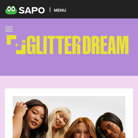
HOME
MENU
PODCAST
GLITTER BRANDS
KIDS
SELF-CARE
FOODIE
HOBBIES
TREND
BEAUTY
PETS
MUSIC