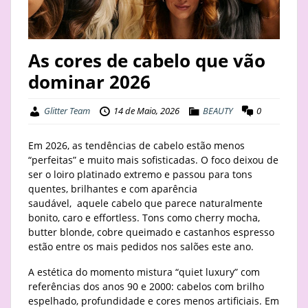
STAY
BUSINESS
As cores de cabelo que vão
dominar 2026
ABOUT
Glitter Team
14 de Maio, 2026
BEAUTY
0
Em 2026, as tendências de cabelo estão menos
“perfeitas” e muito mais sofisticadas. O foco deixou de
ser o loiro platinado extremo e passou para tons
quentes, brilhantes e com aparência
saudável, aquele cabelo que parece naturalmente
bonito, caro e effortless. Tons como cherry mocha,
butter blonde, cobre queimado e castanhos espresso
estão entre os mais pedidos nos salões este ano.
A estética do momento mistura “quiet luxury” com
referências dos anos 90 e 2000: cabelos com brilho
espelhado, profundidade e cores menos artificiais. Em