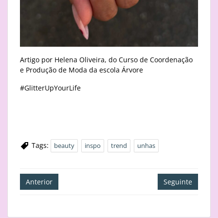
Artigo por Helena Oliveira, do Curso de Coordenação
e Produção de Moda da escola Árvore
#GlitterUpYourLife
Tags:
beauty
inspo
trend
unhas
Navegação
Anterior
Seguinte
de
artigos