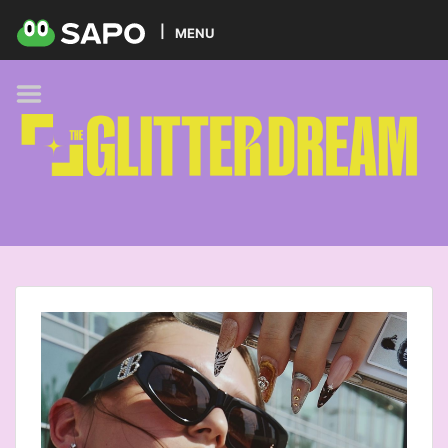
HOME
MENU
PODCAST
GLITTER BRANDS
KIDS
SELF-CARE
FOODIE
HOBBIES
TREND
BEAUTY
PETS
MUSIC