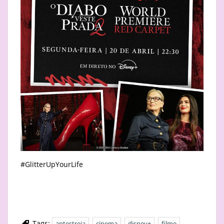
#GlitterUpYourLife
Tags:
antestreia
cinema
disney+
filme