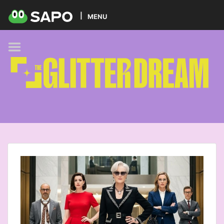
HOME
MENU
PODCAST
GLITTER BRANDS
KIDS
SELF-CARE
FOODIE
HOBBIES
TREND
BEAUTY
PETS
MUSIC