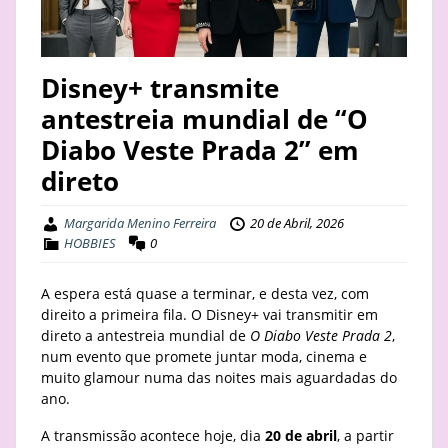
STAY
BUSINESS
Disney+ transmite
antestreia mundial de “O
ABOUT
Diabo Veste Prada 2” em
direto
Margarida Menino Ferreira
20 de Abril, 2026
HOBBIES
0
A espera está quase a terminar, e desta vez, com
direito a primeira fila. O Disney+ vai transmitir em
direto a antestreia mundial de
O Diabo Veste Prada 2
,
num evento que promete juntar moda, cinema e
muito glamour numa das noites mais aguardadas do
ano.
A transmissão acontece hoje, dia
20 de abril
, a partir