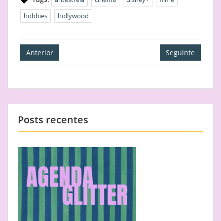
hobbies
hollywood
Navegação
Anterior
Seguinte
de
artigos
Posts recentes