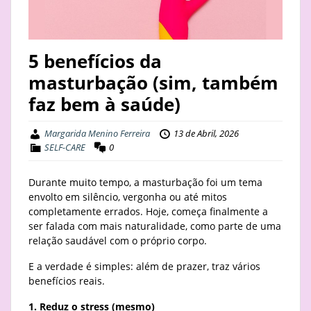
STAY
BUSINESS
5 benefícios da
masturbação (sim, também
ABOUT
faz bem à saúde)
Margarida Menino Ferreira
13 de Abril, 2026
SELF-CARE
0
Durante muito tempo, a masturbação foi um tema
envolto em silêncio, vergonha ou até mitos
completamente errados. Hoje, começa finalmente a
ser falada com mais naturalidade, como parte de uma
relação saudável com o próprio corpo.
E a verdade é simples: além de prazer, traz vários
benefícios reais.
1. Reduz o stress (mesmo)