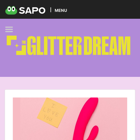
HOME
MENU
PODCAST
GLITTER BRANDS
KIDS
SELF-CARE
FOODIE
HOBBIES
TREND
BEAUTY
PETS
MUSIC