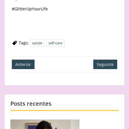
#GlitterUpYourLife
Tags:
saúde
self-care
Navegação
Anterior
Seguinte
de
artigos
Posts recentes