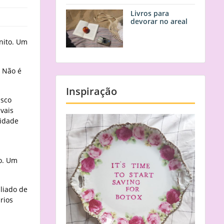
Livros para
devorar no areal
nito. Um
. Não é
Inspiração
isco
vais
lidade
ro. Um
aliado de
rios