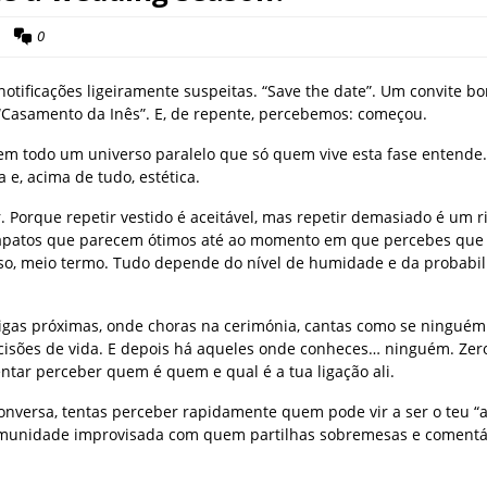
0
ficações ligeiramente suspeitas. “Save the date”. Um convite bo
asamento da Inês”. E, de repente, percebemos: começou.
vem todo um universo paralelo que só quem vive esta fase entende
 e, acima de tudo, estética.
. Porque repetir vestido é aceitável, mas repetir demasiado é um r
 sapatos que parecem ótimos até ao momento em que percebes que 
preso, meio termo. Tudo depende do nível de humidade e da probabi
migas próximas, onde choras na cerimónia, cantas como se ninguém
decisões de vida. E depois há aqueles onde conheces… ninguém. Ze
ntar perceber quem é quem e qual é a tua ligação ali.
 conversa, tentas perceber rapidamente quem pode vir a ser o teu “
comunidade improvisada com quem partilhas sobremesas e comentá