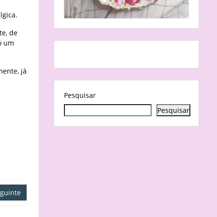
lgica.
te, de
só um
mente, já
Pesquisar
Pesquisar
guinte