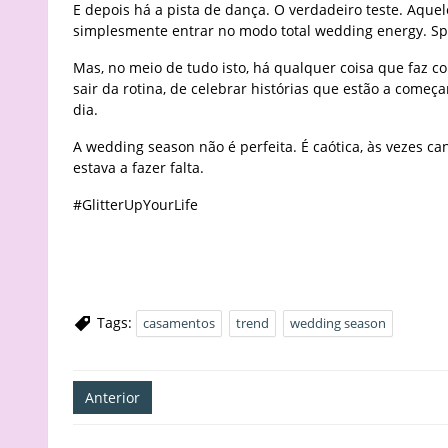
E depois há a pista de dança. O verdadeiro teste. Aq
simplesmente entrar no modo total wedding energy. Sp
Mas, no meio de tudo isto, há qualquer coisa que faz c
sair da rotina, de celebrar histórias que estão a come
dia.
A wedding season não é perfeita. É caótica, às vezes c
estava a fazer falta.
#GlitterUpYourLife
Tags:
casamentos
trend
wedding season
Navegação
Anterior
de
artigos