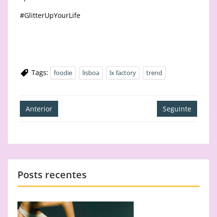
#GlitterUpYourLife
Tags:
foodie
lisboa
lx factory
trend
Navegação
Anterior
Seguinte
de
artigos
Posts recentes