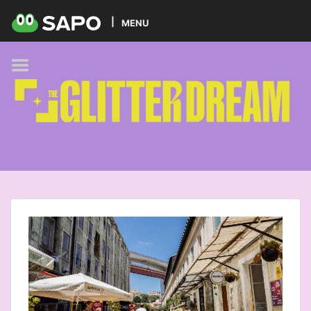
HOME
MENU
PODCAST
GLITTER BRANDS
KIDS
SELF-CARE
FOODIE
HOBBIES
TREND
BEAUTY
PETS
MUSIC