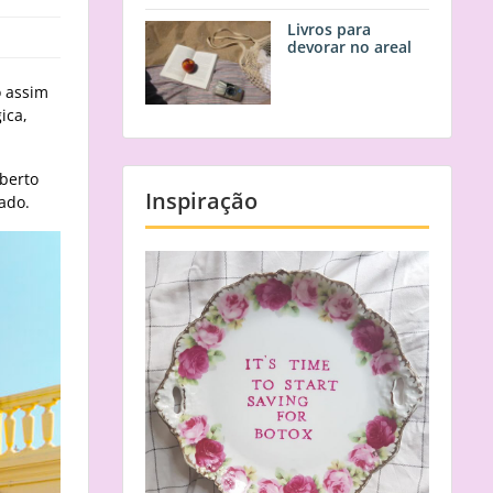
Livros para
devorar no areal
o assim
ica,
berto
Inspiração
rado.