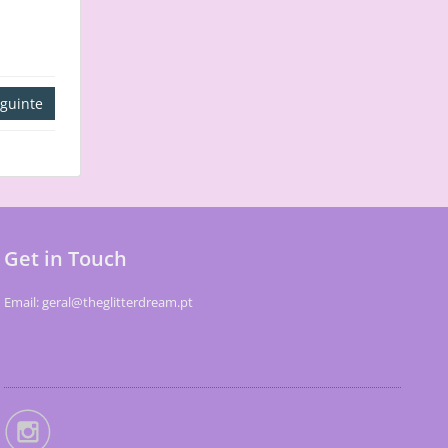
guinte
Get in Touch
Email: geral@theglitterdream.pt