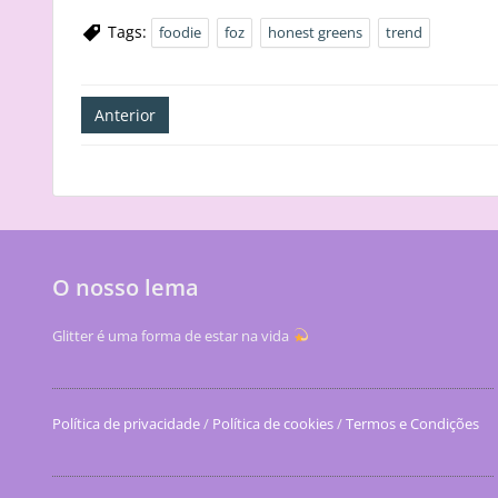
Tags:
foodie
foz
honest greens
trend
Navegação
Anterior
de
artigos
O nosso lema
Glitter é uma forma de estar na vida
Política de privacidade
/
Política de cookies
/
Termos e Condições