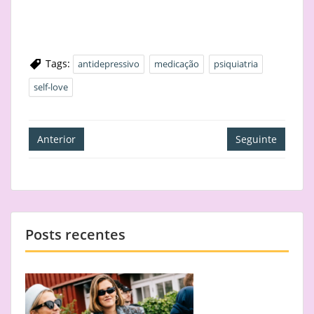
Tags:
antidepressivo
medicação
psiquiatria
self-love
Navegação
Anterior
Seguinte
de
artigos
Posts recentes