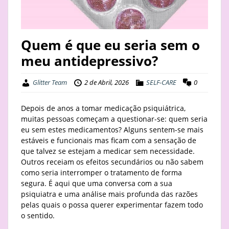
STAY
BUSINESS
Quem é que eu seria sem o
meu antidepressivo?
ABOUT
Glitter Team
2 de Abril, 2026
SELF-CARE
0
Depois de anos a tomar medicação psiquiátrica,
muitas pessoas começam a questionar-se: quem seria
eu sem estes medicamentos? Alguns sentem-se mais
estáveis e funcionais mas ficam com a sensação de
que talvez se estejam a medicar sem necessidade.
Outros receiam os efeitos secundários ou não sabem
como seria interromper o tratamento de forma
segura. É aqui que uma conversa com a sua
psiquiatra e uma análise mais profunda das razões
pelas quais o possa querer experimentar fazem todo
o sentido.