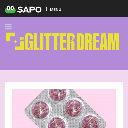
HOME
MENU
PODCAST
GLITTER BRANDS
KIDS
SELF-CARE
FOODIE
HOBBIES
TREND
BEAUTY
PETS
MUSIC