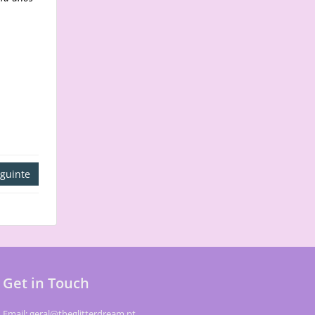
guinte
Get in Touch
Email: geral@theglitterdream.pt