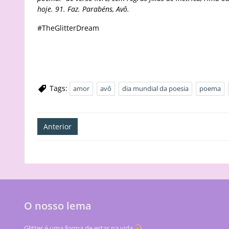
hoje. 91. Faz. Parabéns, Avô.
#TheGlitterDream
Tags:
amor
avô
dia mundial da poesia
poema
Navegação
Anterior
de
artigos
O nosso lema
Glitter é uma forma de estar na vida