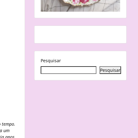
Pesquisar
Pesquisar
o tempo.
ra um
zia anos