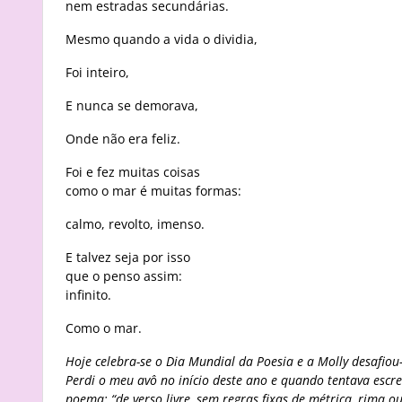
nem estradas secundárias.
Mesmo quando a vida o dividia,
Foi inteiro,
E nunca se demorava,
Onde não era feliz.
Foi e fez muitas coisas
como o mar é muitas formas:
calmo, revolto, imenso.
E talvez seja por isso
que o penso assim:
infinito.
Como o mar.
Hoje celebra-se o Dia Mundial da Poesia e a Molly desafiou
Perdi o meu avô no início deste ano e quando tentava escr
poema: “de verso livre, sem regras fixas de métrica, rima o