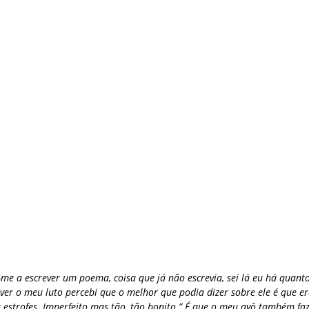
-me a escrever um poema, coisa que já não escrevia, sei lá eu há quant
ever o meu luto percebi que o melhor que podia dizer sobre ele é que e
u estrofes. Imperfeito mas tão, tão bonito.” É que o meu avô também fa