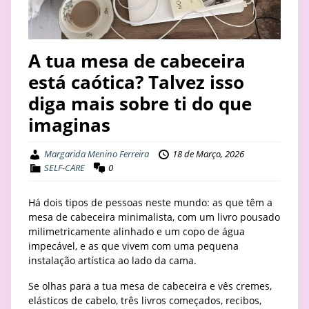
STAY
BUSINESS
A tua mesa de cabeceira
está caótica? Talvez isso
ABOUT
diga mais sobre ti do que
imaginas
Margarida Menino Ferreira
18 de Março, 2026
SELF-CARE
0
Há dois tipos de pessoas neste mundo: as que têm a
mesa de cabeceira minimalista, com um livro pousado
milimetricamente alinhado e um copo de água
impecável, e as que vivem com uma pequena
instalação artística ao lado da cama.
Se olhas para a tua mesa de cabeceira e vês cremes,
elásticos de cabelo, três livros começados, recibos,