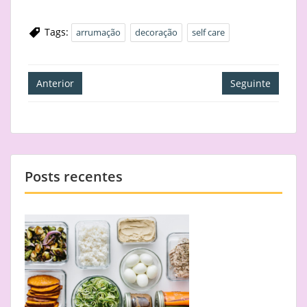
Tags:
arrumação
decoração
self care
Navegação
Anterior
Seguinte
de
artigos
Posts recentes