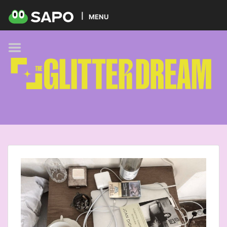
HOME
MENU
PODCAST
GLITTER BRANDS
KIDS
SELF-CARE
FOODIE
HOBBIES
TREND
BEAUTY
PETS
MUSIC