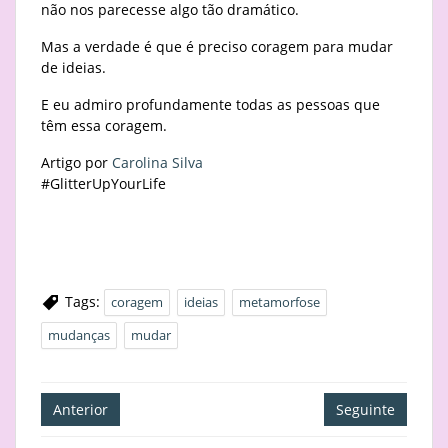
não nos parecesse algo tão dramático.
Mas a verdade é que é preciso coragem para mudar
de ideias.
E eu admiro profundamente todas as pessoas que
têm essa coragem.
Artigo por
Carolina Silva
#GlitterUpYourLife
Tags:
coragem
ideias
metamorfose
mudanças
mudar
Navegação
Anterior
Seguinte
de