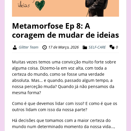
STAY
BUSINESS
Metamorfose Ep 8: A
coragem de mudar de ideias
ABOUT
Glitter Team
17 de Março, 2026
SELF-CARE
0
Muitas vezes temos uma convicção muito forte sobre
alguma coisa. Dizemo-la em voz alta, com toda a
certeza do mundo, como se fosse uma verdade
absoluta. Mas… e quando, passado algum tempo, a
nossa perceção muda? Quando já não pensamos da
mesma forma?
Como é que devemos lidar com isso? E como é que os
outros lidam com isso da nossa parte?
Há decisões que tomamos com a maior certeza do
mundo num determinado momento da nossa vida…,