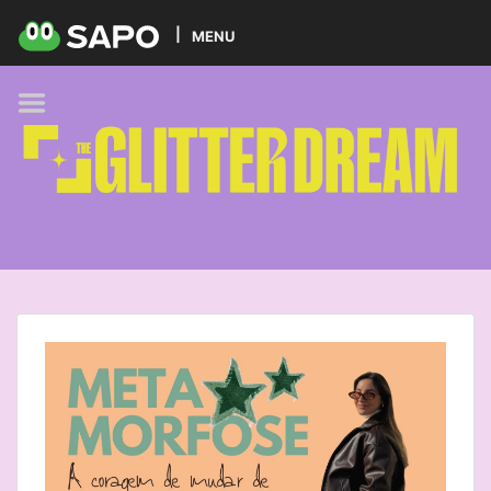
HOME
MENU
PODCAST
GLITTER BRANDS
KIDS
SELF-CARE
FOODIE
HOBBIES
TREND
BEAUTY
PETS
MUSIC