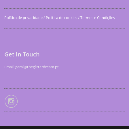
Política de privacidade
/
Política de cookies
/
Termos e Condições
Get in Touch
Email: geral@theglitterdream.pt