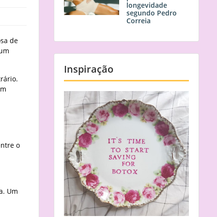
longevidade
segundo Pedro
Correia
osa de
num
Inspiração
rário.
um
ntre o
na. Um