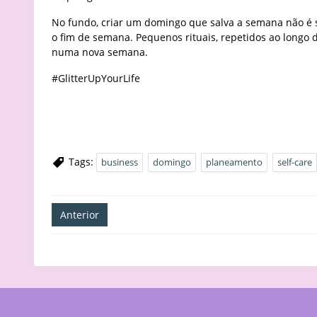
No fundo, criar um domingo que salva a semana não é 
o fim de semana. Pequenos rituais, repetidos ao lon
numa nova semana.
#GlitterUpYourLife
Tags:
business
domingo
planeamento
self-care
Navegação
Anterior
de
artigos