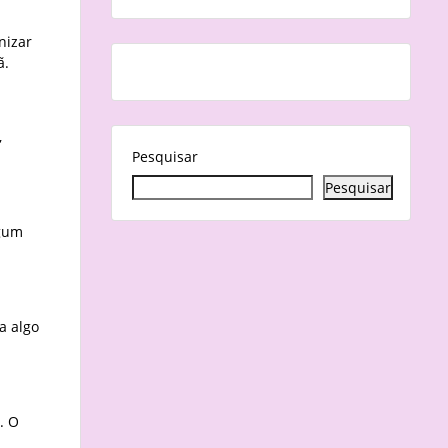
nizar
ã.
,
Pesquisar
Pesquisar
lgum
a algo
. O