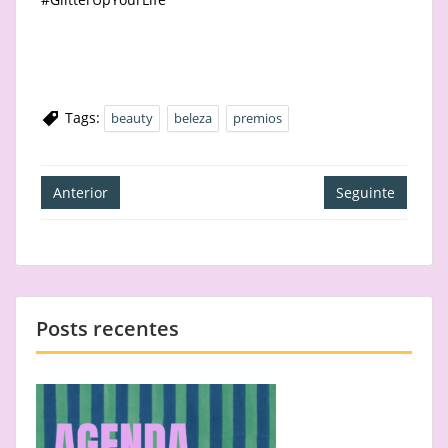
Tags:
beauty
beleza
premios
Navegação
Anterior
Seguinte
de
artigos
Posts recentes