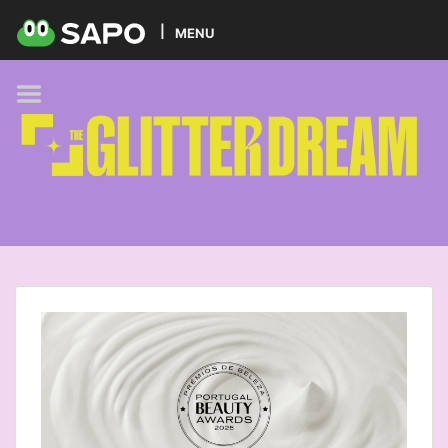
HOME
MENU
PODCAST
GLITTER BRANDS
KIDS
SELF-CARE
FOODIE
HOBBIES
TREND
BEAUTY
PETS
MUSIC