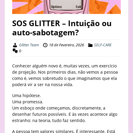
STAY
SOS GLITTER – Intuição ou
BUSINESS
auto-sabotagem?
ABOUT
Glitter Team
18 de Fevereiro, 2026
SELF-CARE
0
Conhecer alguém novo é, muitas vezes, um exercício
de projeção. Nos primeiros dias, não vemos a pessoa
como é, vemos sobretudo o que imaginamos que ela
poderá vir a ser na nossa vida.
Uma hipótese.
Uma promessa.
Um esboço onde começamos, discretamente, a
desenhar futuros possíveis. E às vezes acontece algo
estranho: na teoria, tudo faz sentido.
A pessoa tem valores similares. É interessante. Está