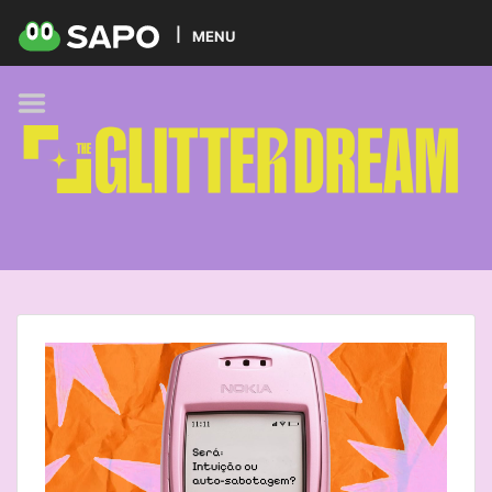
HOME
MENU
PODCAST
GLITTER BRANDS
KIDS
SELF-CARE
FOODIE
HOBBIES
TREND
BEAUTY
PETS
MUSIC