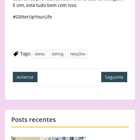
E sim, está tudo bem com isso.
#GlitterUpYourLife
Tags:
dates
dating
relações
Navegação
Anterior
Seguinte
de
artigos
Posts recentes