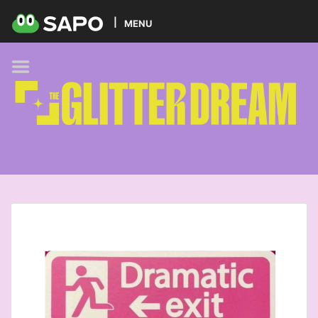
HOME
MENU
PODCAST
GLITTER BRANDS
KIDS
SELF-CARE
FOODIE
HOBBIES
TREND
BEAUTY
PETS
MUSIC