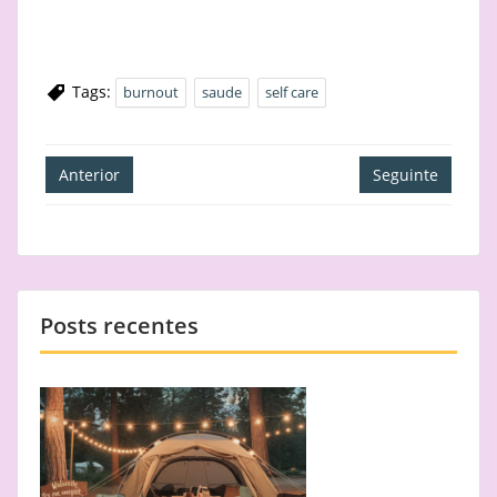
Tags:
burnout
saude
self care
Navegação
Anterior
Seguinte
de
artigos
Posts recentes