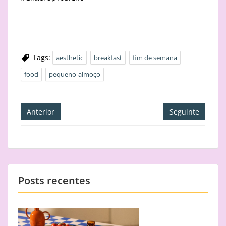
Tags:
aesthetic
breakfast
fim de semana
food
pequeno-almoço
Navegação
Anterior
Seguinte
de
artigos
Posts recentes