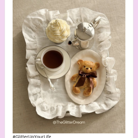
#GlitterUpYourLife