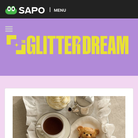
HOME
MENU
PODCAST
GLITTER BRANDS
KIDS
SELF-CARE
FOODIE
HOBBIES
TREND
BEAUTY
PETS
MUSIC