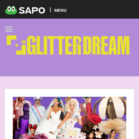
HOME
MENU
PODCAST
GLITTER BRANDS
KIDS
SELF-CARE
FOODIE
HOBBIES
TREND
BEAUTY
PETS
MUSIC