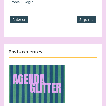
moda
vogue
Navegação
Anterior
Seguinte
de
artigos
Posts recentes