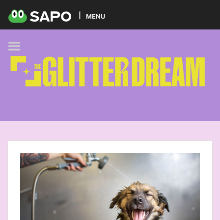
HOME
MENU
PODCAST
GLITTER BRANDS
KIDS
SELF-CARE
FOODIE
HOBBIES
TREND
BEAUTY
PETS
MUSIC