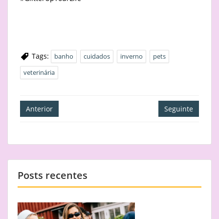
Tags:
banho
cuidados
inverno
pets
veterinária
Navegação
Anterior
Seguinte
de
artigos
Posts recentes