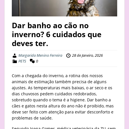
STAY
BUSINESS
Dar banho ao cão no
inverno? 6 cuidados que
ABOUT
deves ter.
Margarida Menino Ferreira
28 de Janeiro, 2026
PETS
0
Com a chegada do inverno, a rotina dos nossos
animais de estimação também precisa de alguns
ajustes. As temperaturas mais baixas, o ar seco e os
dias chuvosos pedem cuidados redobrados,
sobretudo quando o tema é a higiene. Dar banho a
cães e gatos nesta altura do ano não é proibido, mas
deve ser feito com atenção para evitar desconforto e
problemas de saúde.
Segundo Joana Gomes, médica veterinária da ZU, sem