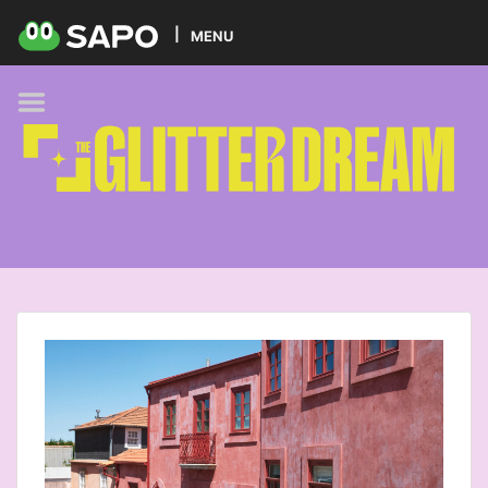
HOME
MENU
PODCAST
GLITTER BRANDS
KIDS
SELF-CARE
FOODIE
HOBBIES
TREND
BEAUTY
PETS
MUSIC