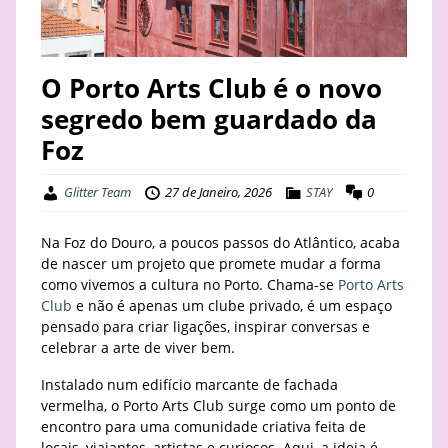
STAY
BUSINESS
O Porto Arts Club é o novo
segredo bem guardado da
ABOUT
Foz
Glitter Team
27 de Janeiro, 2026
STAY
0
Na Foz do Douro, a poucos passos do Atlântico, acaba
de nascer um projeto que promete mudar a forma
como vivemos a cultura no Porto. Chama-se
Porto Arts
Club
e não é apenas um clube privado, é um espaço
pensado para criar ligações, inspirar conversas e
celebrar a arte de viver bem.
Instalado num edifício marcante de fachada
vermelha, o Porto Arts Club surge como um ponto de
encontro para uma comunidade criativa feita de
locais, viajantes, artistas e curiosos. Aqui, a ideia é