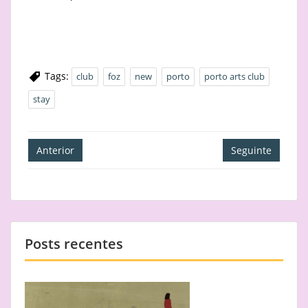
Tags:
club
foz
new
porto
porto arts club
stay
Navegação
Anterior
Seguinte
de
artigos
Posts recentes