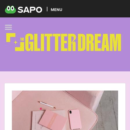
HOME
MENU
PODCAST
GLITTER BRANDS
KIDS
SELF-CARE
FOODIE
HOBBIES
TREND
BEAUTY
PETS
MUSIC