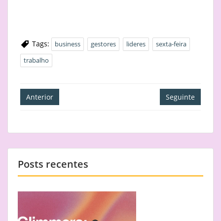
Tags:
business
gestores
lideres
sexta-feira
trabalho
Navegação
Anterior
Seguinte
de
artigos
Posts recentes