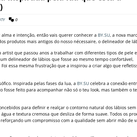
)
UTY
0
 alma e intenção, então vais querer conhecer a
BY.SU
, a nova mar
os produtos mais antigos do nosso nécessaire, o delineador de láb
 artist que passou anos a trabalhar com diferentes tipos de pele e 
um delineador de lábios que fosse ao mesmo tempo confortável,
Foi essa mesma frustração que a inspirou a criar algo que refletis
sófico. Inspirada pelas fases da lua, a
BY.SU
celebra a conexão ent
to fosse feito para acompanhar não só o teu look, mas também o t
oncebidos para definir e realçar o contorno natural dos lábios sem
à água e textura cremosa que desliza de forma suave. Todos os pr
e, reforçando um compromisso com a qualidade sem abrir mão de v