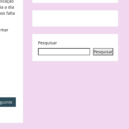
licação
ia a dia
os falta
rmar
Pesquisar
Pesquisar
guinte