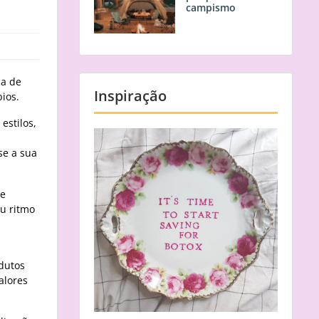
campismo
ca de
Inspiração
ios.
estilos,
se a sua
re
eu ritmo
odutos
alores