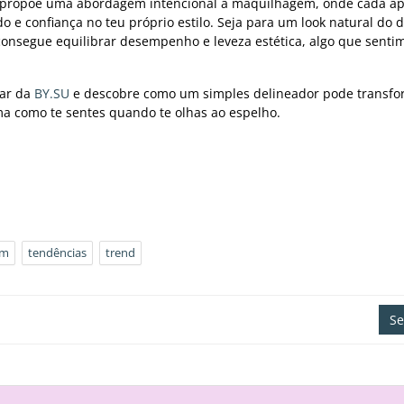
propõe uma abordagem intencional à maquilhagem, onde cada ap
e confiança no teu próprio estilo. Seja para um look natural do d
onsegue equilibrar desempenho e leveza estética, algo que sentim
nar da
BY.SU
e descobre como um simples delineador pode transfo
a como te sentes quando te olhas ao espelho.
em
tendências
trend
Se