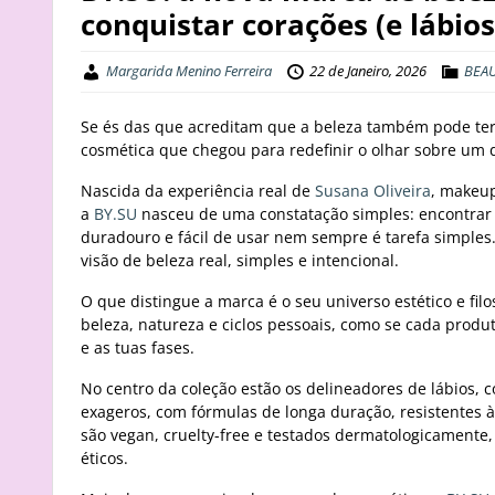
conquistar corações (e lábios
Margarida Menino Ferreira
22 de Janeiro, 2026
BEA
Se és das que acreditam que a beleza também pode ter
cosmética que chegou para redefinir o olhar sobre um d
Nascida da experiência real de
Susana Oliveira
, makeup
a
BY.SU
nasceu de uma constatação simples: encontrar 
duradouro e fácil de usar nem sempre é tarefa simples. 
visão de beleza real, simples e intencional.
O que distingue a marca é o seu universo estético e filo
beleza, natureza e ciclos pessoais, como se cada produ
e as tuas fases.
No centro da coleção estão os delineadores de lábios, c
exageros, com fórmulas de longa duração, resistentes 
são vegan, cruelty-free e testados dermatologicament
éticos.