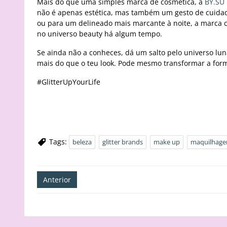
Mais do que uma simples marca de cosmética, a
BY.SU
não é apenas estética, mas também um gesto de cuidado 
ou para um delineado mais marcante à noite, a marca c
no universo beauty há algum tempo.
Se ainda não a conheces, dá um salto pelo universo lu
mais do que o teu look. Pode mesmo transformar a form
#GlitterUpYourLife
Tags:
beleza
glitter brands
make up
maquilhag
Navegação
Anterior
de
artigos