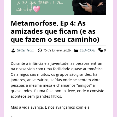
STAY
BUSINESS
Metamorfose, Ep 4: As
amizades que ficam (e as
ABOUT
que fazem o seu caminho)
Glitter Team
15 de Janeiro, 2026
SELF-CARE
0
Durante a infância e a juventude, as pessoas entram
na nossa vida com uma facilidade quase automática.
Os amigos são muitos, os grupos são grandes, há
jantares, aniversários, saídas onde se sentam vinte
pessoas à mesma mesa e chamamos “amigos” a
quase todos. É uma fase bonita, leve, onde o convívio
acontece sem grandes filtros.
Mas a vida avança. E nós avançamos com ela.