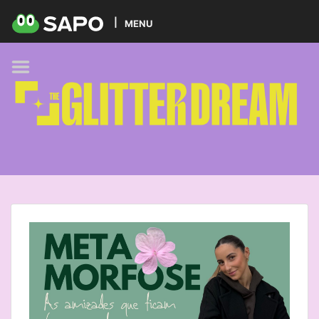
HOME
MENU
PODCAST
GLITTER BRANDS
KIDS
SELF-CARE
FOODIE
HOBBIES
TREND
BEAUTY
PETS
MUSIC