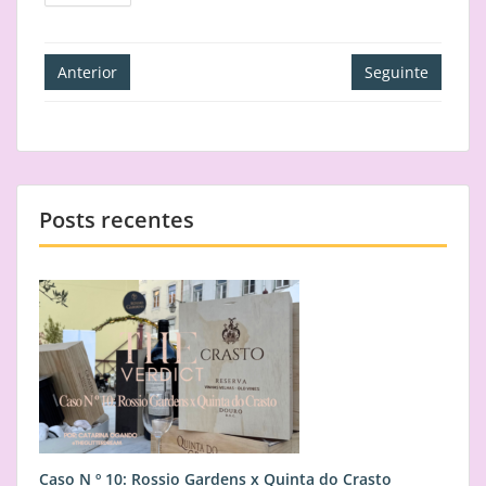
Navegação
Anterior
Seguinte
de
artigos
Posts recentes
Caso N º 10: Rossio Gardens x Quinta do Crasto