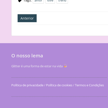
Tags:
amor
love
trend
Navegação
Anterior
de
artigos
O nosso lema
Glitter é uma forma de estar na vida
Política de privacidade
/
Política de cookies
/
Termos e Condições