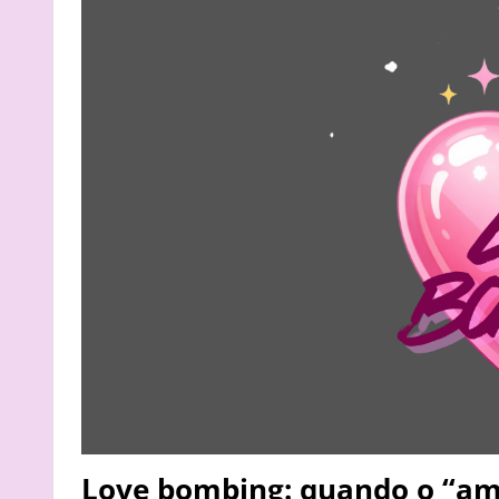
Love bombing: quando o “am