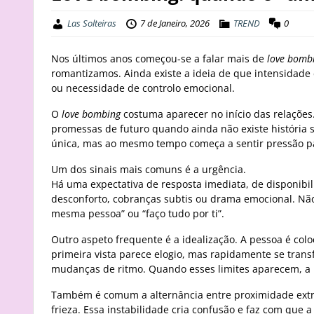
Las Solteiras
7 de Janeiro, 2026
TREND
0
Nos últimos anos começou-se a falar mais de
love bomb
romantizamos. Ainda existe a ideia de que intensidade 
ou necessidade de controlo emocional.
O
love bombing
costuma aparecer no início das relações
promessas de futuro quando ainda não existe história su
única, mas ao mesmo tempo começa a sentir pressão p
Um dos sinais mais comuns é a urgência.
Há uma expectativa de resposta imediata, de disponibi
desconforto, cobranças subtis ou drama emocional. Não 
mesma pessoa” ou “faço tudo por ti”.
Outro aspeto frequente é a idealização. A pessoa é co
primeira vista parece elogio, mas rapidamente se tran
mudanças de ritmo. Quando esses limites aparecem, a 
Também é comum a alternância entre proximidade extrem
frieza. Essa instabilidade cria confusão e faz com que