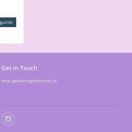
guinte
Get in Touch
Email: geral@theglitterdream.pt