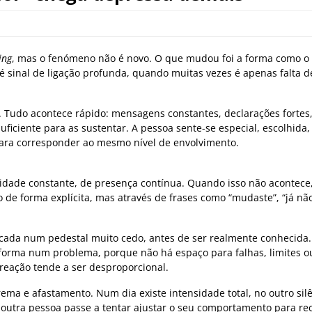
ing
, mas o fenómeno não é novo. O que mudou foi a forma como o
é sinal de ligação profunda, quando muitas vezes é apenas falta de
. Tudo acontece rápido: mensagens constantes, declarações fortes
ficiente para as sustentar. A pessoa sente-se especial, escolhida
ara corresponder ao mesmo nível de envolvimento.
lidade constante, de presença contínua. Quando isso não acontece
de forma explícita, mas através de frases como “mudaste”, “já não
locada num pedestal muito cedo, antes de ser realmente conhecida.
sforma num problema, porque não há espaço para falhas, limites o
reação tende a ser desproporcional.
a e afastamento. Num dia existe intensidade total, no outro sil
 a outra pessoa passe a tentar ajustar o seu comportamento para re