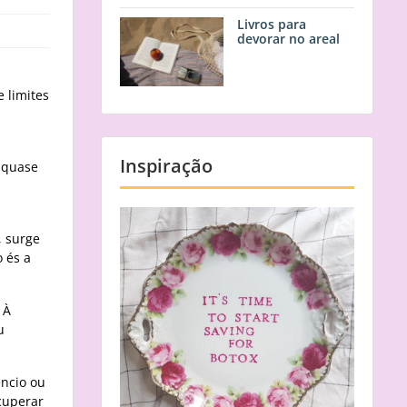
Livros para
devorar no areal
 limites
,
Inspiração
, quase
, surge
 és a
 À
u
êncio ou
cuperar