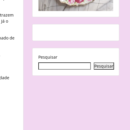
 trazem
 Já o
nhado de
,
Pesquisar
Pesquisar
idade