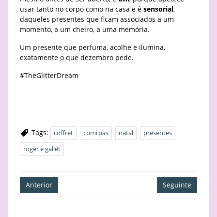
usar tanto no corpo como na casa e é
sensorial
,
daqueles presentes que ficam associados a um
momento, a um cheiro, a uma memória.
Um presente que perfuma, acolhe e ilumina,
exatamente o que dezembro pede.
#TheGlitterDream
Tags:
coffret
comrpas
natal
presentes
roger e gallet
Navegação
Anterior
Seguinte
de
artigos