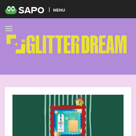
HOME
MENU
PODCAST
GLITTER BRANDS
KIDS
SELF-CARE
FOODIE
HOBBIES
TREND
BEAUTY
PETS
MUSIC