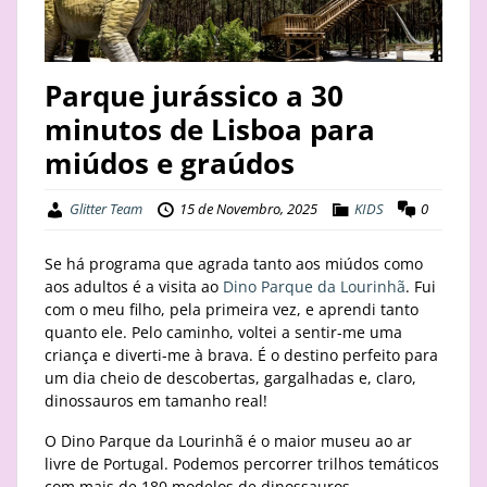
STAY
BUSINESS
Parque jurássico a 30
minutos de Lisboa para
ABOUT
miúdos e graúdos
Glitter Team
15 de Novembro, 2025
KIDS
0
Se há programa que agrada tanto aos miúdos como
aos adultos é a visita ao
Dino Parque da Lourinhã
. Fui
com o meu filho, pela primeira vez, e aprendi tanto
quanto ele. Pelo caminho, voltei a sentir-me uma
criança e diverti-me à brava. É o destino perfeito para
um dia cheio de descobertas, gargalhadas e, claro,
dinossauros em tamanho real!
O Dino Parque da Lourinhã é o maior museu ao ar
livre de Portugal. Podemos percorrer trilhos temáticos
com mais de 180 modelos de dinossauros