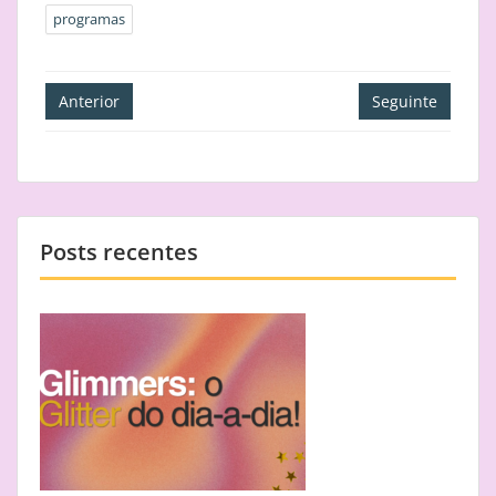
programas
Navegação
Anterior
Seguinte
de
artigos
Posts recentes