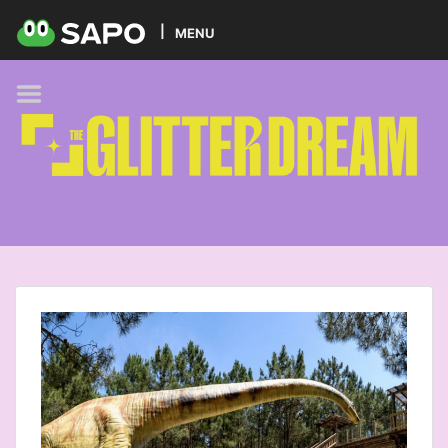
HOME
MENU
PODCAST
GLITTER BRANDS
KIDS
SELF-CARE
FOODIE
HOBBIES
TREND
BEAUTY
PETS
MUSIC