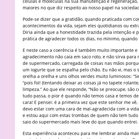
células e moléculas na sua manutenção e regeneração, 
maiores no que diz respeito ao nosso papel na socied
Pode-se dizer que a gratidão, quando praticada com con
acontecimentos da vida, sejam eles quotidianos ou extr
Diria ainda que a honestidade trazida pela intenção e 
prática de agradecer todos os dias, no mínimo, quand
E neste caso a coerência é também muito importante e 
agradecimento não caia em saco roto, e não sirva par
de supermercado, carregada de coisas nas mãos porqu
um iogurte que se espalha pelo chão. Eu não vi, mas o 
orelha a orelha e uns olhos verdes muito luminosos: “Se
“pois foi! (tentando deixar as coisas já no tapete rolan
limpeza.” Ao que ele responde, “Não se preocupe, são co
tudo passa, o pior é quando não temos casa e temos d
cara! E pensei: é a primeira vez que este senhor me vê,
devo estar com uma cara de mal-agradecida com a vida,
e estou aqui com estas trombas de quem não tem tudo p
saio do supermercado mais leve do que quando entrei.
Esta experiência aconteceu para me lembrar ainda mais 