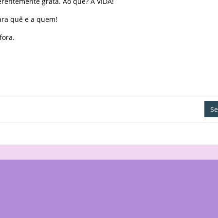
erentemente grata. Ao quê? Á VIDA!
ara quê e a quem!
fora.
Se