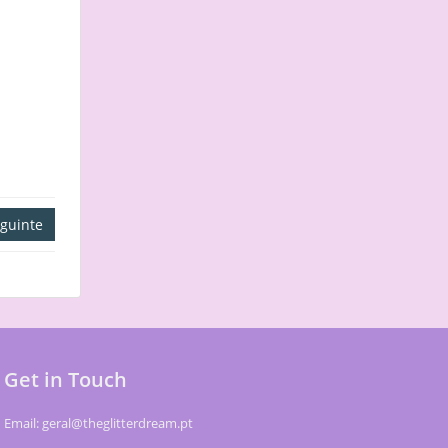
guinte
Get in Touch
Email: geral@theglitterdream.pt