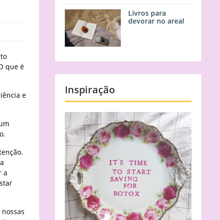
Livros para
devorar no areal
to
O que é
Inspiração
iência e
 um
o.
tenção.
ua
r a
star
s nossas