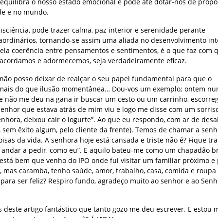
equilibra o nosso estado emocional e pode até dotar-nos de propó
ade e no mundo.
sciência, pode trazer calma, paz interior e serenidade perante
aordinários, tornando-se assim uma aliada no desenvolvimento inte
pela coerência entre pensamentos e sentimentos, é o que faz com 
o acordamos e adormecemos, seja verdadeiramente eficaz.
não posso deixar de realçar o seu papel fundamental para que o
a mais do que ilusão momentânea… Dou-vos um exemplo; ontem num
e não me deu na gana ir buscar um cesto ou um carrinho, escorre
senhor que estava atrás de mim viu e logo me disse com um sorris
nhora, deixou cair o iogurte”. Ao que eu respondo, com ar de desa
te, sem êxito algum, pelo cliente da frente). Temos de chamar a sen
isas da vida. A senhora hoje está cansada e triste não é? Fique tra
e andar a pedir, como eu”. E aquilo bateu-me como um chapadão b
 está bem que venho do IPO onde fui visitar um familiar próximo e 
 mas caramba, tenho saúde, amor, trabalho, casa, comida e roupa
ara ser feliz? Respiro fundo, agradeço muito ao senhor e ao Senh
deste artigo fantástico que tanto gozo me deu escrever. E estou 