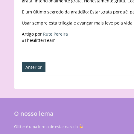
grata. Intencionalmente grata. Honestamente grata. Co
E um último segredo da gratidão: Estar grata porquê, p
Usar sempre esta trilogia e avançar mais leve pela vida 
Artigo por
Rute Pereira
#TheGlitterTeam
Navegação
Anterior
de
artigos
O nosso lema
Glitter é uma forma de estar na vida