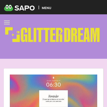
HOME
MENU
PODCAST
GLITTER BRANDS
KIDS
SELF-CARE
FOODIE
HOBBIES
TREND
BEAUTY
PETS
MUSIC