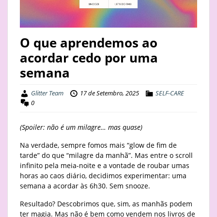
STAY
BUSINESS
O que aprendemos ao
acordar cedo por uma
ABOUT
semana
Glitter Team
17 de Setembro, 2025
SELF-CARE
0
(Spoiler: não é um milagre… mas quase)
Na verdade, sempre fomos mais “glow de fim de
tarde” do que “milagre da manhã”. Mas entre o scroll
infinito pela meia-noite e a vontade de roubar umas
horas ao caos diário, decidimos experimentar: uma
semana a acordar às 6h30. Sem snooze.
Resultado? Descobrimos que, sim, as manhãs podem
ter magia. Mas não é bem como vendem nos livros de