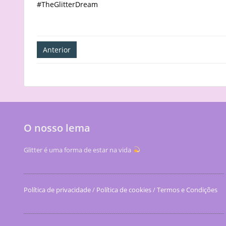
#TheGlitterDream
Navegação
Anterior
de
artigos
O nosso lema
Glitter é uma forma de estar na vida
Política de privacidade
/
Política de cookies
/
Termos e Condições