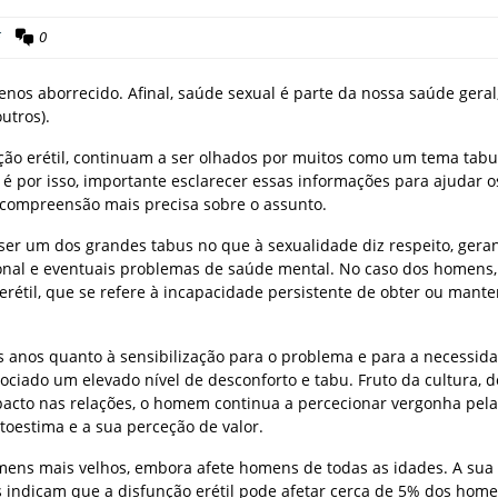
E
0
os aborrecido. Afinal, saúde sexual é parte da nossa saúde geral
utros).
ção erétil, continuam a ser olhados por muitos como um tema tabu
, é por isso, importante esclarecer essas informações para ajudar o
ompreensão mais precisa sobre o assunto.
ser um dos grandes tabus no que à sexualidade diz respeito, gera
acional e eventuais problemas de saúde mental. No caso dos homens
 erétil, que se refere à incapacidade persistente de obter ou mant
 anos quanto à sensibilização para o problema e para a necessid
ociado um elevado nível de desconforto e tabu. Fruto da cultura, d
mpacto nas relações, o homem continua a percecionar vergonha pel
toestima e a sua perceção de valor.
mens mais velhos, embora afete homens de todas as idades. A sua
 indicam que a disfunção erétil pode afetar cerca de 5% dos hom