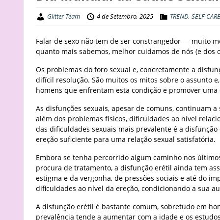
Glitter Team
4 de Setembro, 2025
TREND
,
SELF-CAR
Falar de sexo não tem de ser constrangedor — muito men
quanto mais sabemos, melhor cuidamos de nós (e dos o
Os problemas do foro sexual e, concretamente a disfun
difícil resolução. São muitos os mitos sobre o assunto e
homens que enfrentam esta condição e promover uma c
As disfunções sexuais, apesar de comuns, continuam a 
além dos problemas físicos, dificuldades ao nível rel
das dificuldades sexuais mais prevalente é a disfunção
ereção suficiente para uma relação sexual satisfatória.
Embora se tenha percorrido algum caminho nos últimos
procura de tratamento, a disfunção erétil ainda tem ass
estigma e da vergonha, de pressões sociais e até do i
dificuldades ao nível da ereção, condicionando a sua au
A disfunção erétil é bastante comum, sobretudo em ho
prevalência tende a aumentar com a idade e os estudos