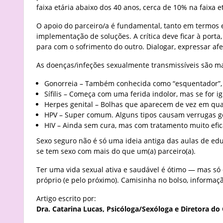
faixa etária abaixo dos 40 anos, cerca de 10% na faix
O apoio do parceiro/a é fundamental, tanto em termos
implementação de soluções. A crítica deve ficar à por
para com o sofrimento do outro. Dialogar, expressar afe
As doenças/infeções sexualmente transmissíveis são m
Gonorreia – Também conhecida como “esquentador”, 
Sífilis – Começa com uma ferida indolor, mas se for 
Herpes genital – Bolhas que aparecem de vez em qua
HPV – Super comum. Alguns tipos causam verrugas ge
HIV – Ainda sem cura, mas com tratamento muito efica
Sexo seguro não é só uma ideia antiga das aulas de ed
se tem sexo com mais do que um(a) parceiro(a).
Ter uma vida sexual ativa e saudável é ótimo — mas s
próprio (e pelo próximo). Camisinha no bolso, informaç
Artigo escrito por:
Dra. Catarina Lucas, Psicóloga/Sexóloga e Diretora do