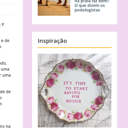
na praia faz bem?
O que dizem os
podologistas
, e
Inspiração
 e de
s
ndo,
, uma
er uma
ade de
o
as
ens na