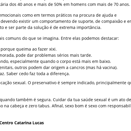
a etária dos 40 anos e mais de 50% em homens com mais de 70 anos.
 emocionais como em termos práticos na procura de ajuda e
ta, devendo existir um comportamento de suporte, de compaixão e 
to e ser parte da solução é de extrema importância.
ais comuns do que se imagina. Entre elas podemos destacar:
porque queima ao fazer xixi.
ignorada, pode dar problemas sérios mais tarde.
ndo, especialmente quando o corpo está mais em baixo.
nitais, outros podem dar origem a cancros (mas há vacina).
z. Saber cedo faz toda a diferença.
ucação sexual. O preservativo é sempre indicado, principalmente 
ó quando também é segura. Cuidar da tua saúde sexual é um ato d
ão na cabeça e zero tabus. Afinal, sexo bom é sexo com responsabil
 Centro Catarina Lucas