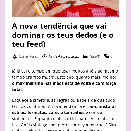
STAY
BUSINESS
A nova tendência que vai
dominar os teus dedos (e o
ABOUT
teu feed)
Glitter Team
13 de Agosto, 2025
TREND
0
Já lá vai o tempo em que usar muitos anéis ao mesmo
tempo era “too much”. Este ano, quanto mais, melhor
:
o maximalismo nas mãos está de volta e com força
total
.
Esquece a simetria, as regras ou a ideia de que tudo
tem de combinar. A nova tendência é clara:
misturar
estilos, formatos, cores e tamanhos
é o novo
statement. E quanto mais caótico parecer… mais cool
fica. Anéis vintage com peças chunky modernas? Sim.
Pedras coloridas com dourados minimalistas?