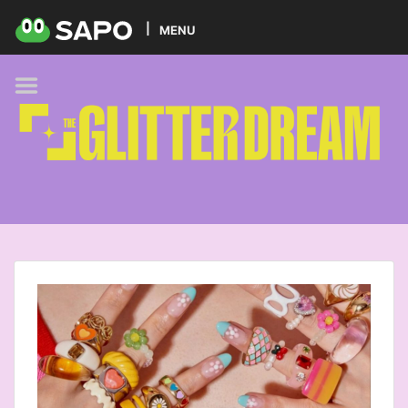
HOME
MENU
PODCAST
GLITTER BRANDS
KIDS
SELF-CARE
FOODIE
HOBBIES
TREND
BEAUTY
PETS
MUSIC