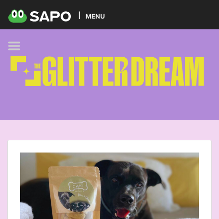
HOME
MENU
PODCAST
GLITTER BRANDS
KIDS
SELF-CARE
FOODIE
HOBBIES
TREND
BEAUTY
PETS
MUSIC