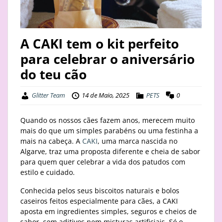
STAY
BUSINESS
A CAKI tem o kit perfeito
para celebrar o aniversário
ABOUT
do teu cão
Glitter Team
14 de Maio, 2025
PETS
0
Quando os nossos cães fazem anos, merecem muito
mais do que um simples parabéns ou uma festinha a
mais na cabeça. A
CAKI
, uma marca nascida no
Algarve, traz uma proposta diferente e cheia de sabor
para quem quer celebrar a vida dos patudos com
estilo e cuidado.
Conhecida pelos seus biscoitos naturais e bolos
caseiros feitos especialmente para cães, a CAKI
aposta em ingredientes simples, seguros e cheios de
sabor, sem aditivos nem misturas artificiais. Só o