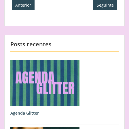
Navegação
Anterior
Seguinte
de
artigos
Posts recentes
Agenda Glitter